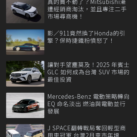
真的賣不動了？Mitsubishi漸
遭經銷商淘汰，並且專注二手
市場尋商機！
影／911竟然換了Honda的引
擎？保時捷鐵粉憤怒了！
讓對手望塵莫及！2025 年賓士
GLC 如何成為台灣 SUV 市場的
最佳投資
Mercedes-Benz 電動策略轉向
EQ 命名淡出 燃油與電動並行
發展
J SPACE翻轉戰局奪回輕型商
用車冠軍 台灣2月車市年增