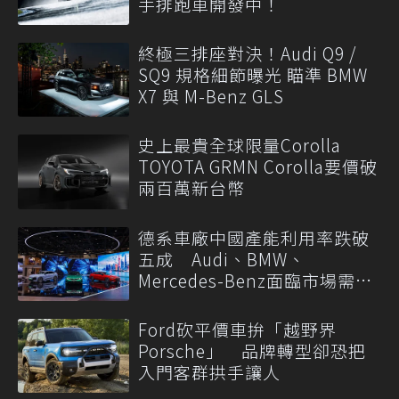
手排跑車開發中！
終極三排座對決！Audi Q9 /
SQ9 規格細節曝光 瞄準 BMW
X7 與 M-Benz GLS
史上最貴全球限量Corolla
TOYOTA GRMN Corolla要價破
兩百萬新台幣
德系車廠中國產能利用率跌破
五成 Audi、BMW、
Mercedes-Benz面臨市場需求
轉變
Ford砍平價車拚「越野界
Porsche」 品牌轉型卻恐把
入門客群拱手讓人