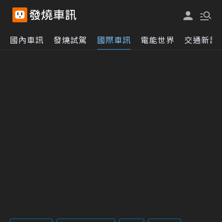
國內車訊
發燒試駕
國際車訊
電能世界
交通新訊