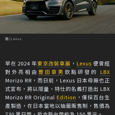
圖/Lexus
早在 2024 年
東京改裝車展
，
Lexus
便曾經
對外亮相由
豐田章男
欽點研發的
LBX
Morizo RR，而日前，Lexus 日本母廠也正
式宣布，將以限量、特仕的名義打造出 LBX
Morizo RR Original
Edition
，僅採百台生
產製造，在日本當地以抽籤販售制，售價為
730 萬日幣，折合新台幣約為 150 萬元。