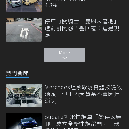
4.8%
停車再開騎士「雙腳未著地」
遭罰引民怨！警回覆：這是規
定
More
熱門新聞
Mercedes坦承取消實體按鍵做
過頭 但車內大螢幕不會因此
消失
Subaru坦承性能車「變得太無
聊」成立全新性能部門，三款