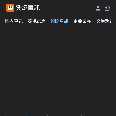
國內車訊
發燒試駕
國際車訊
電能世界
交通新訊