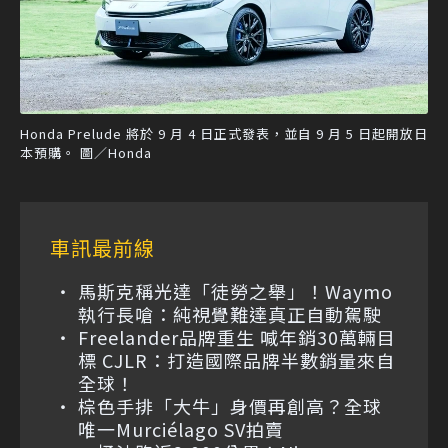
Honda Prelude 將於 9 月 4 日正式發表，並自 9 月 5 日起開放日
本預購。 圖／Honda
車訊最前線
馬斯克稱光達「徒勞之舉」！Waymo
執行長嗆：純視覺難達真正自動駕駛
Freelander品牌重生 喊年銷30萬輛目
標 CJLR：打造國際品牌半數銷量來自
全球！
棕色手排「大牛」身價再創高？全球
唯一Murciélago SV拍賣