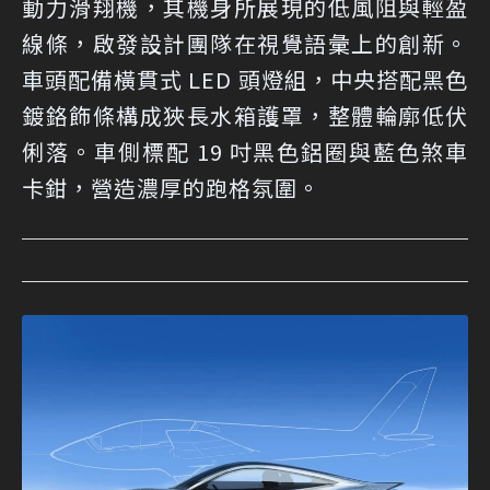
動力滑翔機，其機身所展現的低風阻與輕盈
線條，啟發設計團隊在視覺語彙上的創新。
車頭配備橫貫式 LED 頭燈組，中央搭配黑色
鍍鉻飾條構成狹長水箱護罩，整體輪廓低伏
俐落。車側標配 19 吋黑色鋁圈與藍色煞車
卡鉗，營造濃厚的跑格氛圍。