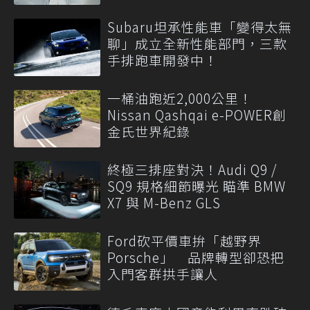
Subaru坦承性能車「變得太無
聊」成立全新性能部門，三款
手排跑車開發中！
一桶油跑近2,000公里！
Nissan Qashqai e-POWER創
金氏世界紀錄
終極三排座對決！Audi Q9 /
SQ9 規格細節曝光 瞄準 BMW
X7 與 M-Benz GLS
Ford砍平價車拚「越野界
Porsche」 品牌轉型卻恐把
入門客群拱手讓人