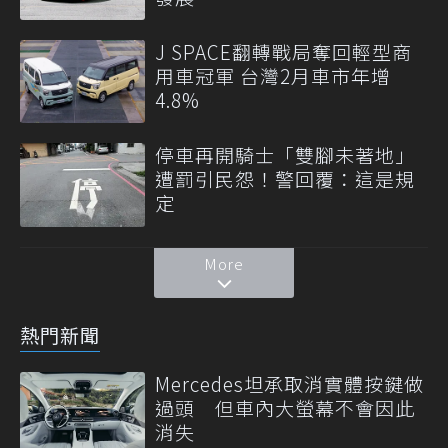
J SPACE翻轉戰局奪回輕型商
用車冠軍 台灣2月車市年增
4.8%
停車再開騎士「雙腳未著地」
遭罰引民怨！警回覆：這是規
定
More
熱門新聞
Mercedes坦承取消實體按鍵做
過頭 但車內大螢幕不會因此
消失