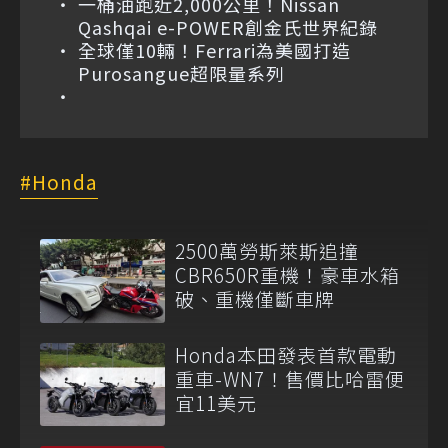
一桶油跑近2,000公里！Nissan
Qashqai e-POWER創金氏世界紀錄
全球僅10輛！Ferrari為美國打造
Purosangue超限量系列
Honda
2500萬勞斯萊斯追撞
CBR650R重機！豪車水箱
破、重機僅斷車牌
Honda本田發表首款電動
重車-WN7！售價比哈雷便
宜11美元