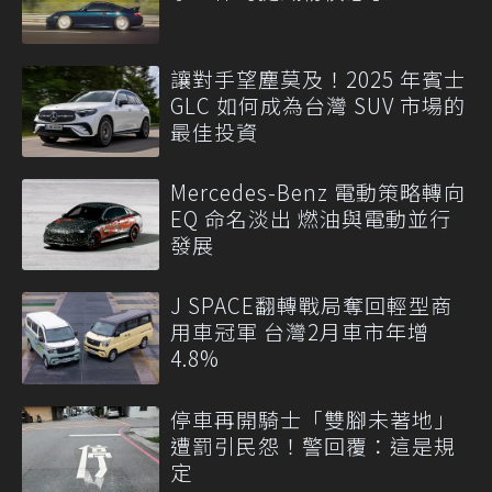
讓對手望塵莫及！2025 年賓士
GLC 如何成為台灣 SUV 市場的
最佳投資
Mercedes-Benz 電動策略轉向
EQ 命名淡出 燃油與電動並行
發展
J SPACE翻轉戰局奪回輕型商
用車冠軍 台灣2月車市年增
4.8%
停車再開騎士「雙腳未著地」
遭罰引民怨！警回覆：這是規
定