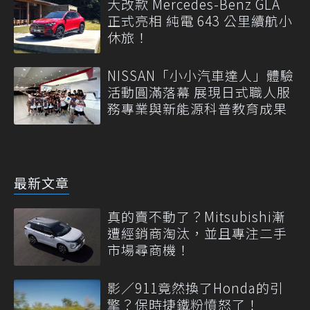
大改款 Mercedes-Benz GLA
正式亮相 純電 643 公里續航小
休旅！
NISSAN「小小汽車達人」體驗
活動圓滿落幕 展現日式職人服
務專業與新能源科普教育成果
最新文章
真的賣不動了？Mitsubishi漸
遭經銷商淘汰，並且專注二手
市場尋商機！
影／911竟然換了Honda的引
擎？保時捷鐵粉憤怒了！