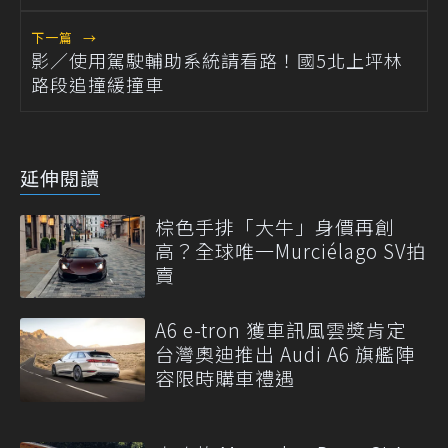
下一篇
→
影／使用駕駛輔助系統請看路！國5北上坪林
路段追撞緩撞車
延伸閱讀
棕色手排「大牛」身價再創
高？全球唯一Murciélago SV拍
賣
A6 e-tron 獲車訊風雲獎肯定
台灣奧迪推出 Audi A6 旗艦陣
容限時購車禮遇