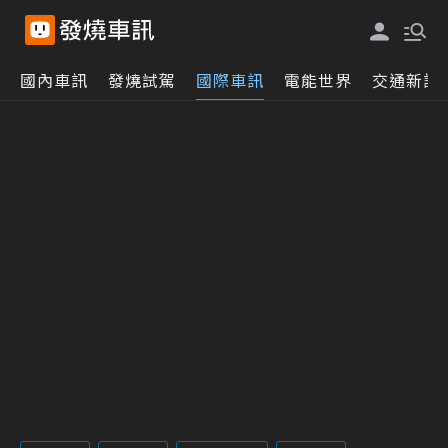
國內車訊
發燒試駕
國際車訊
電能世界
交通新訊