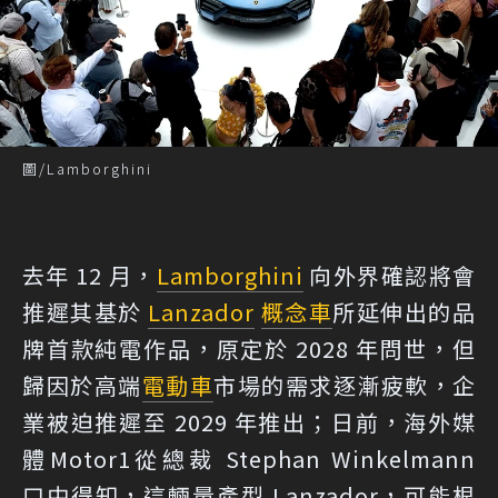
圖/Lamborghini
去年 12 月，
Lamborghini
向外界確認將會
推遲其基於
Lanzador
概念車
所延伸出的品
牌首款純電作品，原定於 2028 年問世，但
歸因於高端
電動車
市場的需求逐漸疲軟，企
業被迫推遲至 2029 年推出；日前，海外媒
體
Motor1
從總裁 Stephan Winkelmann
口中得知，這輛量產型 Lanzador，可能根