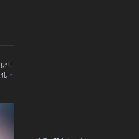
atti
進化，
。