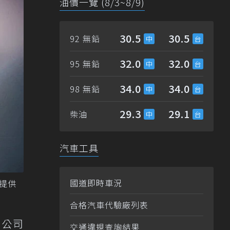
油價一覽 (8/3~8/9)
30.5
30.5
92 無鉛
32.0
32.0
95 無鉛
34.0
34.0
98 無鉛
29.3
29.1
柴油
汽車工具
國道即時車況
g提供
合格汽車代驗廠列表
示，公司
交通違規查詢結果