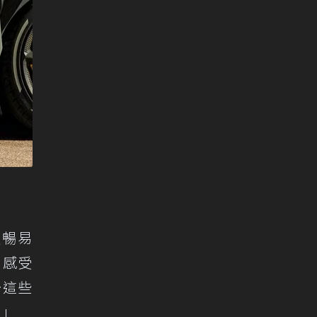
順暢易
、感受
…這些
。」