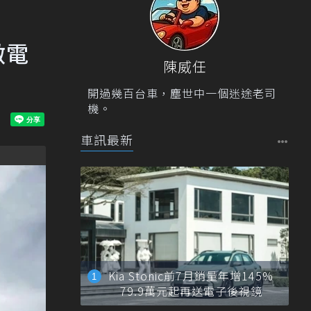
做電
陳威任
開過幾百台車，塵世中一個迷途老司
機。
車訊最新
Kia Stonic前7月銷量年增145%
79.9萬元起再送電子後視鏡