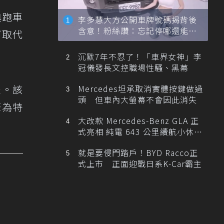
典跑車
李多慧大方公開車牌號碼揭背後
含意！粉絲讚：忘記停哪還能幫
可取代
忙找車
沉默7年不忍了！「車界女神」李
冠儀發長文控職場性騷、黑幕
表。該
Mercedes坦承取消實體按鍵做過
頭 但車內大螢幕不會因此消失
擎為特
大改款 Mercedes-Benz GLA 正
式亮相 純電 643 公里續航小休
旅！
就是要侵門踏戶！BYD Racco正
式上市 正面迎戰日系K-Car霸主