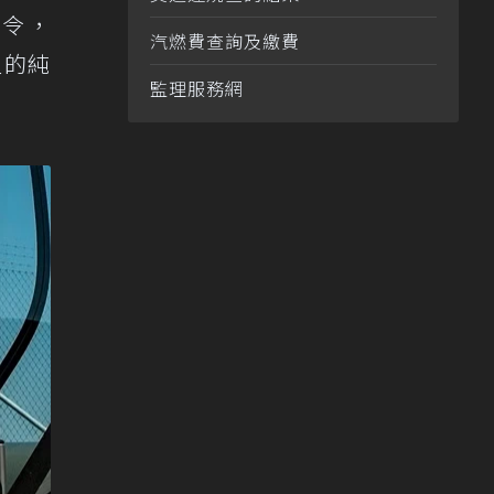
禁令，
汽燃費查詢及繳費
型的純
監理服務網