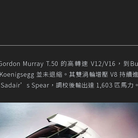
 Murray T.50 的高轉速 V12/V16，到Bug
但 Koenigsegg 並未退縮。其雙渦輪增壓 V8 持續
dair’s Spear，調校後輸出達 1,603 匹馬力