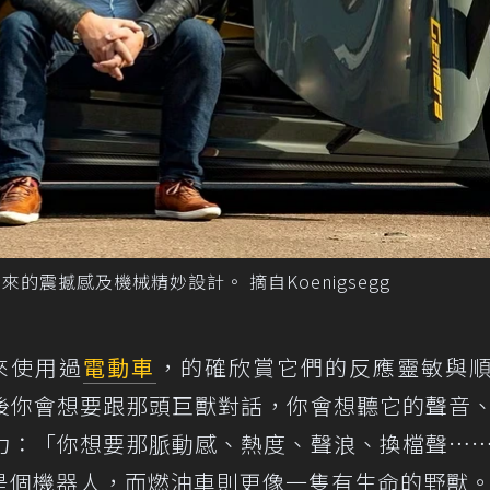
愛燃油車帶來的震撼感及機械精妙設計。 摘自Koenigsegg
年來使用過
電動車
，的確欣賞它們的反應靈敏與
後你會想要跟那頭巨獸對話，你會想聽它的聲音
力：「你想要那脈動感、熱度、聲浪、換檔聲…
是個機器人，而燃油車則更像一隻有生命的野獸