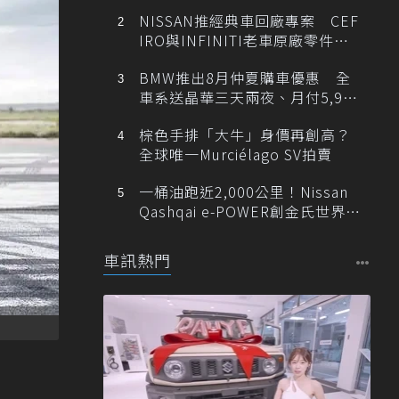
NISSAN推經典車回廠專案 CEF
IRO與INFINITI老車原廠零件最
低1折
BMW推出8月仲夏購車優惠 全
車系送晶華三天兩夜、月付5,900
元起
棕色手排「大牛」身價再創高？
全球唯一Murciélago SV拍賣
一桶油跑近2,000公里！Nissan
Qashqai e-POWER創金氏世界紀
錄
車訊熱門