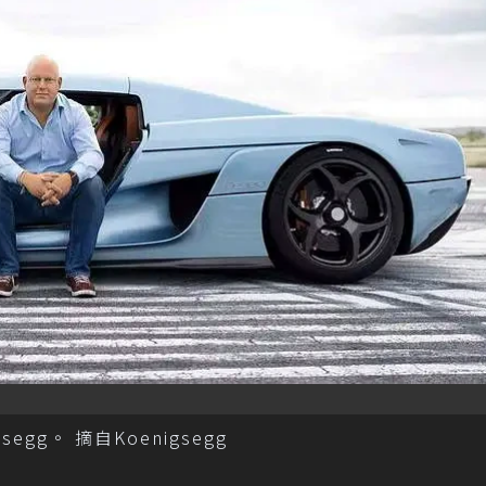
gsegg。 摘自Koenigsegg