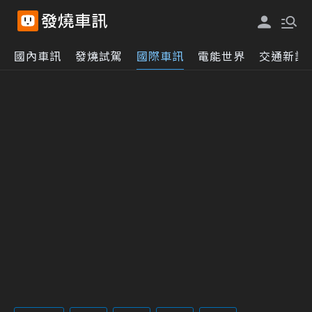
國內車訊
發燒試駕
國際車訊
電能世界
交通新訊