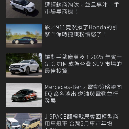
遭經銷商淘汰，並且專注二手
市場尋商機！
影／911竟然換了Honda的引
擎？保時捷鐵粉憤怒了！
讓對手望塵莫及！2025 年賓士
GLC 如何成為台灣 SUV 市場的
最佳投資
Mercedes-Benz 電動策略轉向
EQ 命名淡出 燃油與電動並行
發展
J SPACE翻轉戰局奪回輕型商
用車冠軍 台灣2月車市年增