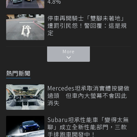
4.8%
停車再開騎士「雙腳未著地」
遭罰引民怨！警回覆：這是規
定
More
熱門新聞
Mercedes坦承取消實體按鍵做
過頭 但車內大螢幕不會因此
消失
Subaru坦承性能車「變得太無
聊」成立全新性能部門，三款
手排跑車開發中！