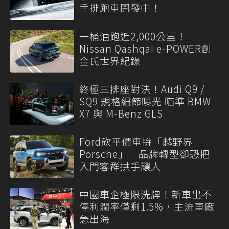
手排跑車開發中！
一桶油跑近2,000公里！
Nissan Qashqai e-POWER創
金氏世界紀錄
終極三排座對決！Audi Q9 /
SQ9 規格細節曝光 瞄準 BMW
X7 與 M-Benz GLS
Ford砍平價車拚「越野界
Porsche」 品牌轉型卻恐把
入門客群拱手讓人
中國車企極限洗牌！新車出不
停利潤率僅剩1.5%，主流車廠
急出海