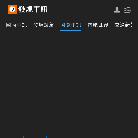
國內車訊
發燒試駕
國際車訊
電能世界
交通新訊