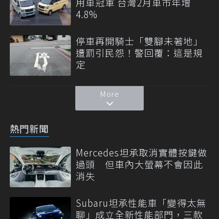
用車冠軍 台灣2月車市年增
4.8%
停車再開騎士「雙腳未著地」
遭罰引民怨！警回覆：這是規
定
More
熱門新聞
Mercedes坦承取消實體按鍵做
過頭 但車內大螢幕不會因此
消失
Subaru坦承性能車「變得太無
聊」成立全新性能部門，三款