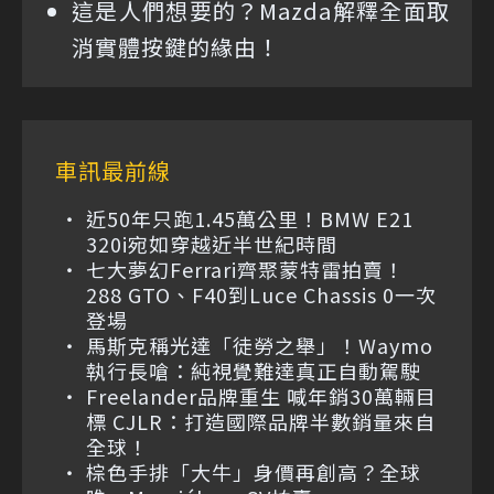
這是人們想要的？Mazda解釋全面取
消實體按鍵的緣由！
車訊最前線
近50年只跑1.45萬公里！BMW E21
320i宛如穿越近半世紀時間
七大夢幻Ferrari齊聚蒙特雷拍賣！
288 GTO、F40到Luce Chassis 0一次
登場
馬斯克稱光達「徒勞之舉」！Waymo
執行長嗆：純視覺難達真正自動駕駛
Freelander品牌重生 喊年銷30萬輛目
標 CJLR：打造國際品牌半數銷量來自
全球！
棕色手排「大牛」身價再創高？全球