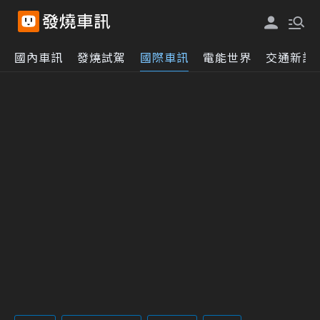
國內車訊
發燒試駕
國際車訊
電能世界
交通新訊