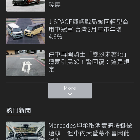
發展
J SPACE翻轉戰局奪回輕型商
用車冠軍 台灣2月車市年增
4.8%
停車再開騎士「雙腳未著地」
遭罰引民怨！警回覆：這是規
定
More
熱門新聞
Mercedes坦承取消實體按鍵做
過頭 但車內大螢幕不會因此