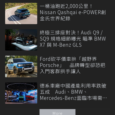
一桶油跑近2,000公里！
Nissan Qashqai e-POWER創
金氏世界紀錄
終極三排座對決！Audi Q9 /
SQ9 規格細節曝光 瞄準 BMW
X7 與 M-Benz GLS
Ford砍平價車拚「越野界
Porsche」 品牌轉型卻恐把
入門客群拱手讓人
德系車廠中國產能利用率跌破
五成 Audi、BMW、
Mercedes-Benz面臨市場需求
轉變
More