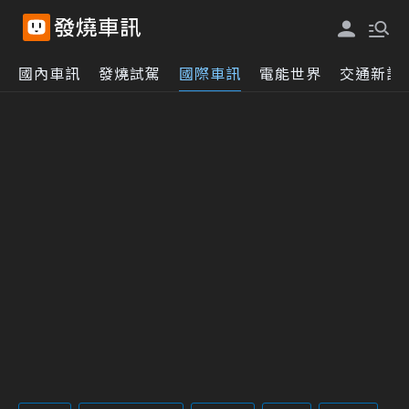
國內車訊
發燒試駕
國際車訊
電能世界
交通新訊