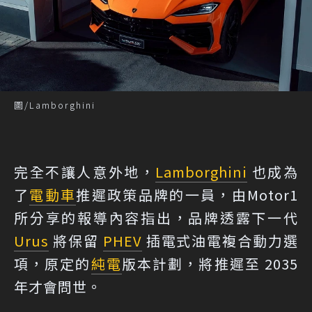
圖/Lamborghini
完全不讓人意外地，
Lamborghini
也成為
了
電動車
推遲政策品牌的一員，由
Motor1
所分享的報導內容指出，品牌透露下一代
Urus
將保留
PHEV
插電式油電複合動力選
項，原定的
純電
版本計劃，將推遲至 2035
年才會問世。