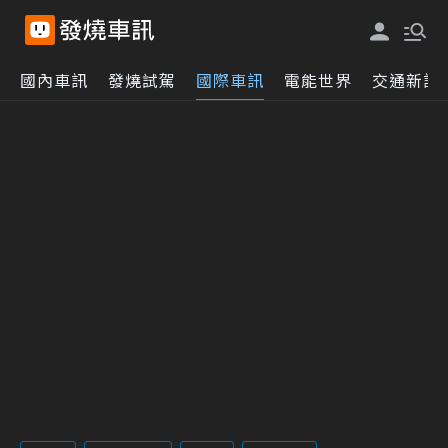
國內車訊
發燒試駕
國際車訊
電能世界
交通新訊