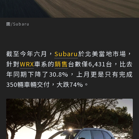
圖/Subaru
截至今年六月，
Subaru
於北美當地市場，
針對
WRX
車系的
銷售
台數僅6,431台，比去
年同期下降了30.8%，上月更是只有完成
350輛車輛交付，大跌74%。