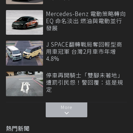
Mercedes-Benz 電動策略轉向
EQ 命名淡出 燃油與電動並行
發展
J SPACE翻轉戰局奪回輕型商
用車冠軍 台灣2月車市年增
4.8%
停車再開騎士「雙腳未著地」
遭罰引民怨！警回覆：這是規
定
More
熱門新聞