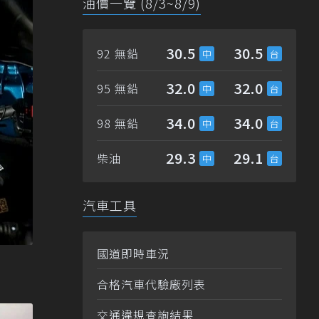
油價一覽 (8/3~8/9)
30.5
30.5
92 無鉛
32.0
32.0
95 無鉛
34.0
34.0
98 無鉛
29.3
29.1
柴油
汽車工具
國道即時車況
合格汽車代驗廠列表
交通違規查詢結果