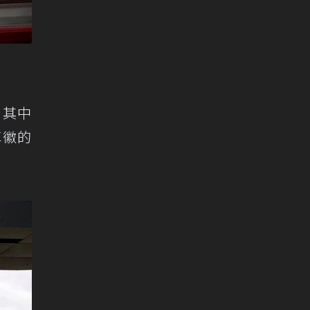
費。其中
i車徽的