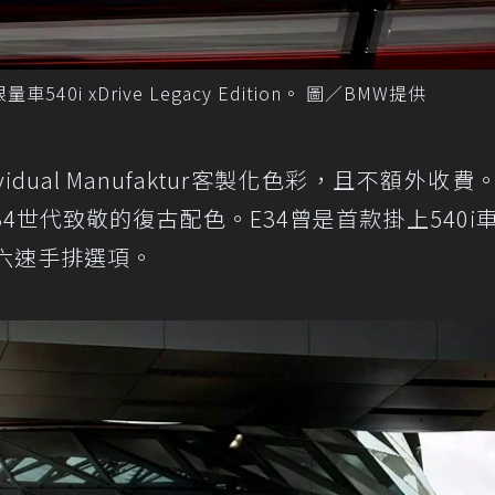
i xDrive Legacy Edition。 圖／BMW提供
Individual Manufaktur客製化色彩，且不額外收
allic為向E34世代致敬的復古配色。E34曾是首款掛上540
與六速手排選項。