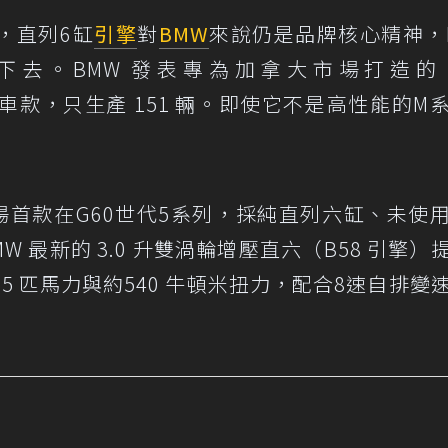
，直列6缸
引擎
對
BMW
來說仍是品牌核心精神，
去。BMW 發表專為加拿大市場打造的 5
車款，只生產 151 輛。即使它不是高性能的M
加拿大市場首款在G60世代5系列，採純直列六缸、未使
 最新的 3.0 升雙渦輪增壓直六（B58 引擎）
75 匹馬力與約540 牛頓米扭力，配合8速自排變