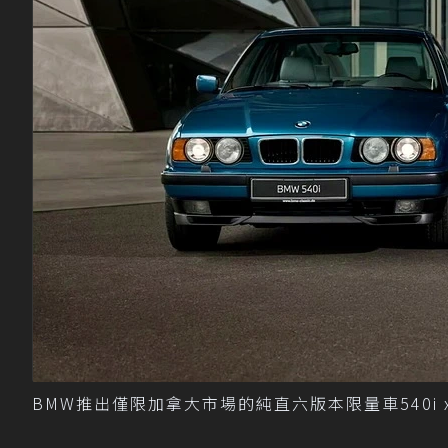
BMW推出僅限加拿大市場的純直六版本限量車540i xDriv