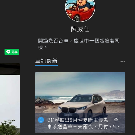
陳威任
開過幾百台車，塵世中一個迷途老司
機。
車訊最新
BMW推出8月仲夏購車優惠 全
車系送晶華三天兩夜、月付5,900
元起