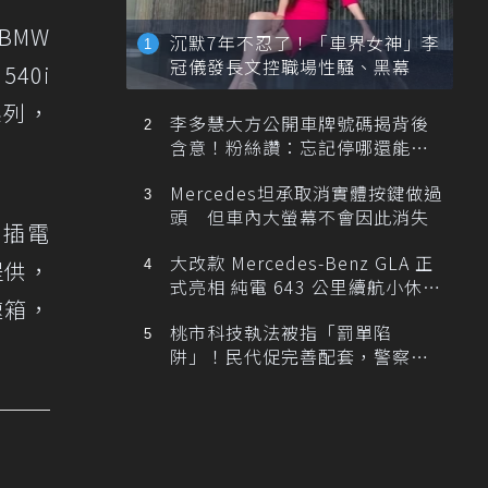
BMW
沉默7年不忍了！「車界女神」李
冠儀發長文控職場性騷、黑幕
40i
系列，
李多慧大方公開車牌號碼揭背後
含意！粉絲讚：忘記停哪還能幫
忙找車
Mercedes坦承取消實體按鍵做過
頭 但車內大螢幕不會因此消失
用插電
大改款 Mercedes-Benz GLA 正
提供，
式亮相 純電 643 公里續航小休
速箱，
旅！
桃市科技執法被指「罰單陷
阱」！民代促完善配套，警察局
提數據回應