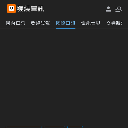
國內車訊
發燒試駕
國際車訊
電能世界
交通新訊