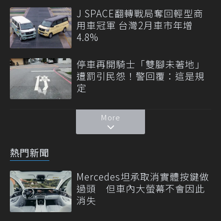
J SPACE翻轉戰局奪回輕型商
用車冠軍 台灣2月車市年增
4.8%
停車再開騎士「雙腳未著地」
遭罰引民怨！警回覆：這是規
定
More
熱門新聞
Mercedes坦承取消實體按鍵做
過頭 但車內大螢幕不會因此
消失