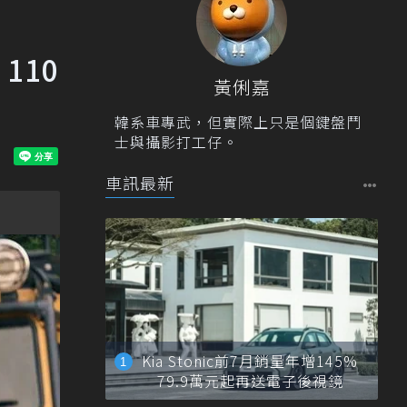
 110
黃俐嘉
韓系車專武，但實際上只是個鍵盤鬥
士與攝影打工仔。
車訊最新
Kia Stonic前7月銷量年增145%
79.9萬元起再送電子後視鏡