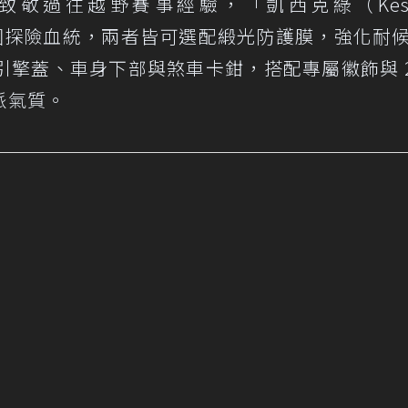
llow）」致敬過往越野賽事經驗，「凱西克綠（Kesw
er 英國探險血統，兩者皆可選配緞光防護膜，強化耐
擎蓋、車身下部與煞車卡鉗，搭配專屬徽飾與 2
派氣質。