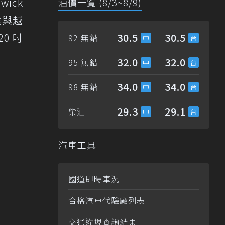
ick
油價一覽 (8/3~8/9)
候與越
0 吋
30.5
30.5
92 無鉛
32.0
32.0
95 無鉛
34.0
34.0
98 無鉛
29.3
29.1
柴油
汽車工具
國道即時車況
合格汽車代驗廠列表
交通違規查詢結果