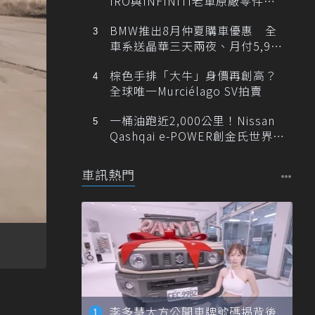
IRO與INFINITI老車原廠零件最
低1折
BMW推出8月仲夏購車優惠 全
車系送晶華三天兩夜、月付5,900
元起
棕色手排「大牛」身價再創高？
全球唯一Murciélago SV拍賣
一桶油跑近2,000公里！Nissan
Qashqai e-POWER創金氏世界紀
錄
車訊熱門
李多慧大方公開車牌號碼揭背後