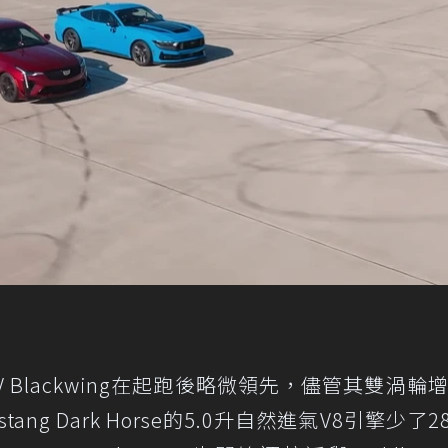
4-V Blackwing在起跑後略微領先，儘管其雙渦輪增
tang Dark Horse的5.0升自然進氣V8引擎少了