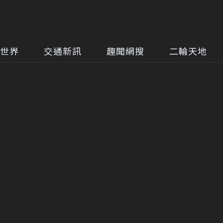
世界
交通新訊
趣聞網搜
二輪天地