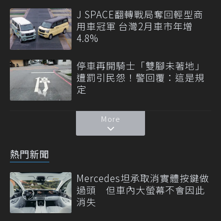
J SPACE翻轉戰局奪回輕型商
用車冠軍 台灣2月車市年增
4.8%
停車再開騎士「雙腳未著地」
遭罰引民怨！警回覆：這是規
定
More
熱門新聞
Mercedes坦承取消實體按鍵做
過頭 但車內大螢幕不會因此
消失