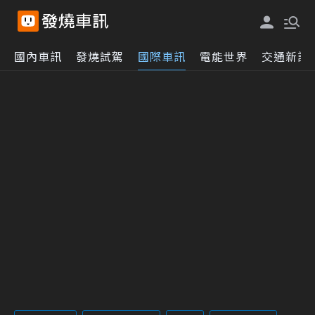
國內車訊
發燒試駕
國際車訊
電能世界
交通新訊