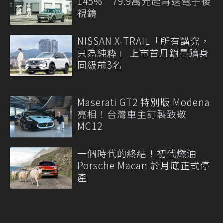
145% 79.9萬元起再送電子後
視鏡
NISSAN X-TRAIL「所有講究，
只為純粋」 上市首月銷量躋身
同級前3名
Maserati GT2 特別版 Modena
亮相！台灣車主訂製致敬
MC12
一個時代的終結！初代燃油
Porsche Macan 於月底正式停
產