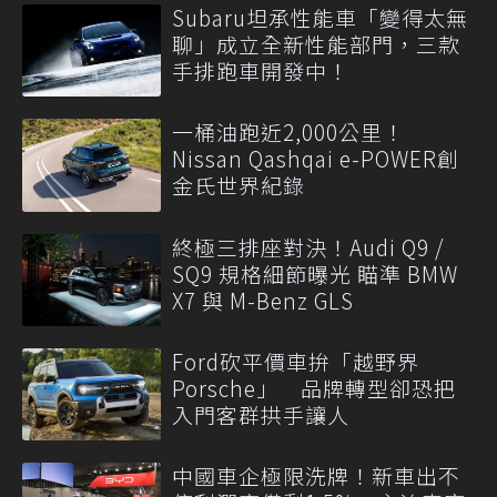
Subaru坦承性能車「變得太無
聊」成立全新性能部門，三款
手排跑車開發中！
一桶油跑近2,000公里！
Nissan Qashqai e-POWER創
金氏世界紀錄
終極三排座對決！Audi Q9 /
SQ9 規格細節曝光 瞄準 BMW
X7 與 M-Benz GLS
Ford砍平價車拚「越野界
Porsche」 品牌轉型卻恐把
入門客群拱手讓人
中國車企極限洗牌！新車出不