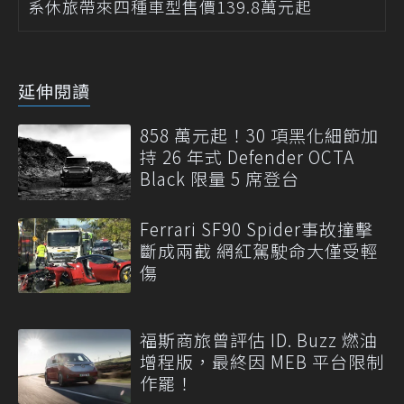
系休旅帶來四種車型售價139.8萬元起
延伸閱讀
858 萬元起！30 項黑化細節加
持 26 年式 Defender OCTA
Black 限量 5 席登台
Ferrari SF90 Spider事故撞擊
斷成兩截 網紅駕駛命大僅受輕
傷
福斯商旅曾評估 ID. Buzz 燃油
增程版，最終因 MEB 平台限制
作罷！