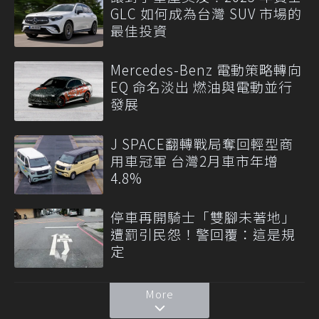
GLC 如何成為台灣 SUV 市場的
最佳投資
Mercedes-Benz 電動策略轉向
EQ 命名淡出 燃油與電動並行
發展
J SPACE翻轉戰局奪回輕型商
用車冠軍 台灣2月車市年增
4.8%
停車再開騎士「雙腳未著地」
遭罰引民怨！警回覆：這是規
定
More