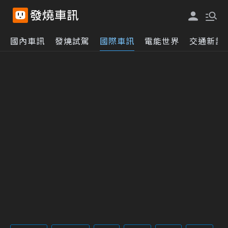
國內車訊
發燒試駕
國際車訊
電能世界
交通新訊