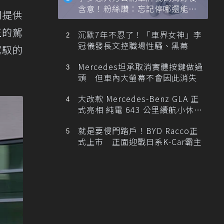
含意！粉絲讚：忘記停哪還能幫
們提供
忙找車
正的駕
沉默7年不忍了！「車界女神」李
冠儀發長文控職場性騷、黑幕
駕馭的
Mercedes坦承取消實體按鍵做過
頭 但車內大螢幕不會因此消失
大改款 Mercedes-Benz GLA 正
式亮相 純電 643 公里續航小休
旅！
就是要侵門踏戶！BYD Racco正
式上市 正面迎戰日系K-Car霸主