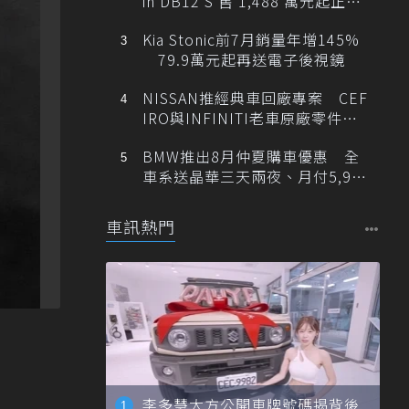
in DB12 S 售 1,488 萬元起正式
登台
Kia Stonic前7月銷量年增145%
79.9萬元起再送電子後視鏡
NISSAN推經典車回廠專案 CEF
IRO與INFINITI老車原廠零件最
低1折
BMW推出8月仲夏購車優惠 全
車系送晶華三天兩夜、月付5,900
元起
車訊熱門
李多慧大方公開車牌號碼揭背後