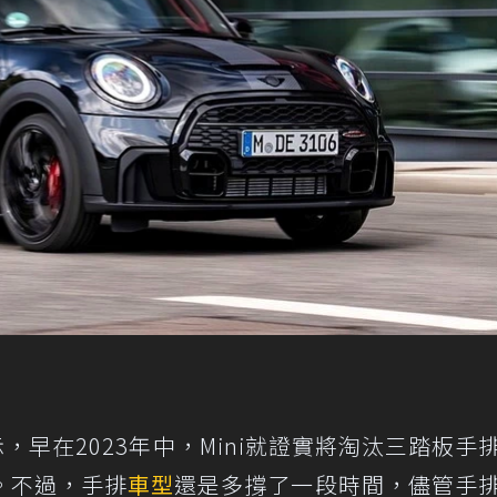
示
，早在2023年中，Mini就證實將淘汰三踏板手
。不過，手排
車型
還是多撐了一段時間，儘管手