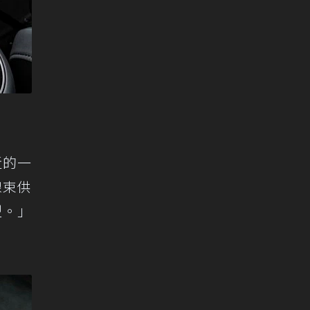
近的一
線束供
型。」