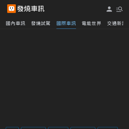
國內車訊
發燒試駕
國際車訊
電能世界
交通新訊