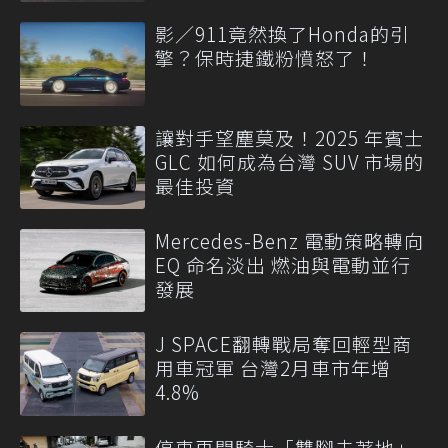
影／911竟然換了Honda的引
擎？保時捷鐵粉憤怒了！
讓對手望塵莫及！2025 年賓士
GLC 如何成為台灣 SUV 市場的
最佳投資
Mercedes-Benz 電動策略轉向
EQ 命名淡出 燃油與電動並行
發展
J SPACE翻轉戰局奪回輕型商
用車冠軍 台灣2月車市年增
4.8%
停車再開騎士「雙腳未著地」