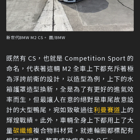
新世代BMW M2 CS。 圖/BMW
既然有 CS，也就是 Competition Sport 的
命名，代表著這輛 M2 全車上下都充斥著極
為浮誇前衛的設計，以造型為例，上下的水
箱護罩造型換新，全是為了有更好的進氣效
率而生，但最讓人在意的絕對是車尾故意設
計的大型鴨尾，宛如致敬過往
利曼賽道
上的
輝煌戰績。此外，車輛全身上下都用上了大
量
碳纖維
複合物料材質，就連輪圈都標配有