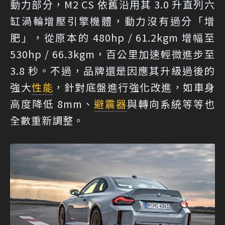
動力部分，M2 CS 依舊沿用其 3.0 升直列六
缸渦輪增壓引擎機體，動力沒有過分「增
肥」，從原本的 480hp / 61.2kgm 增幅至
530hp / 66.3kgm，百公里加速輕微進步至
3.8 秒。不過，品牌還是因應其升級過後的
強大
性能
，針對底盤進行強化改進，如車身
高度降低 8mm、
避震器
與轉向系統等等也
全數重新調整。