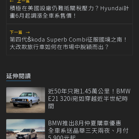
←
上一篇
積極在美國設廠仍難抵關稅壓力？Hyundai計
畫6月起調漲全車系售價！
下一篇
→
第四代Škoda Superb Combi征服國境之南！
大改款旅行車如何在市場中脫穎而出？
延伸閱讀
近50年只跑1.45萬公里！BMW
E21 320i宛如穿越近半世紀時
間
BMW推出8月仲夏購車優惠
全車系送晶華三天兩夜、月付
5,900元起