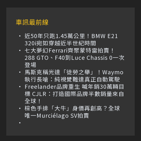
車訊最前線
近50年只跑1.45萬公里！BMW E21
320i宛如穿越近半世紀時間
七大夢幻Ferrari齊聚蒙特雷拍賣！
288 GTO、F40到Luce Chassis 0一次
登場
馬斯克稱光達「徒勞之舉」！Waymo
執行長嗆：純視覺難達真正自動駕駛
Freelander品牌重生 喊年銷30萬輛目
標 CJLR：打造國際品牌半數銷量來自
全球！
棕色手排「大牛」身價再創高？全球
唯一Murciélago SV拍賣