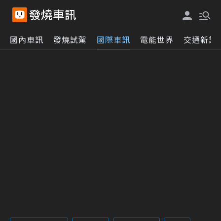
國內車訊
發燒試駕
國際車訊
電能世界
交通新訊