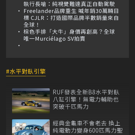
執行長嗆：純視覺難達真正自動駕駛
Freelander品牌重生 喊年銷30萬輛目
標 CJLR：打造國際品牌半數銷量來自
全球！
棕色手排「大牛」身價再創高？全球
唯一Murciélago SV拍賣
水平對臥引擎
RUF發表全新B8水平對臥
八缸引擎！無電力輔助也
突破千匹馬力
經典金龜車不會老去 換上
純電動力變身600匹馬力聖