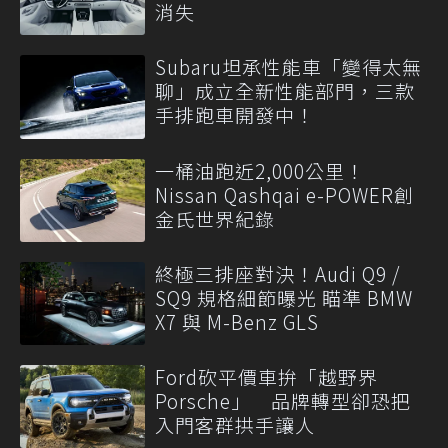
消失
Subaru坦承性能車「變得太無
聊」成立全新性能部門，三款
手排跑車開發中！
一桶油跑近2,000公里！
Nissan Qashqai e-POWER創
金氏世界紀錄
終極三排座對決！Audi Q9 /
SQ9 規格細節曝光 瞄準 BMW
X7 與 M-Benz GLS
Ford砍平價車拚「越野界
Porsche」 品牌轉型卻恐把
入門客群拱手讓人