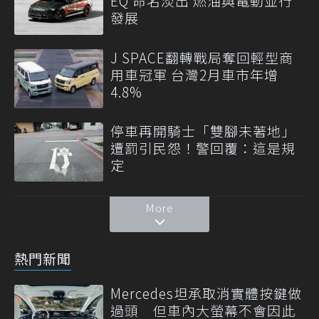
EQ 命名淡出 燃油與電動並行
發展
J SPACE翻轉戰局奪回輕型商
用車冠軍 台灣2月車市年增
4.8%
停車再開騎士「雙腳未著地」
遭罰引民怨！警回覆：這是規
定
More
熱門新聞
Mercedes坦承取消實體按鍵做
過頭 但車內大螢幕不會因此