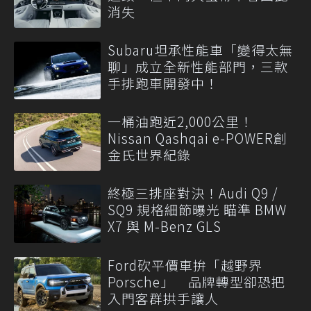
消失
Subaru坦承性能車「變得太無
聊」成立全新性能部門，三款
手排跑車開發中！
一桶油跑近2,000公里！
Nissan Qashqai e-POWER創
金氏世界紀錄
終極三排座對決！Audi Q9 /
SQ9 規格細節曝光 瞄準 BMW
X7 與 M-Benz GLS
Ford砍平價車拚「越野界
Porsche」 品牌轉型卻恐把
入門客群拱手讓人