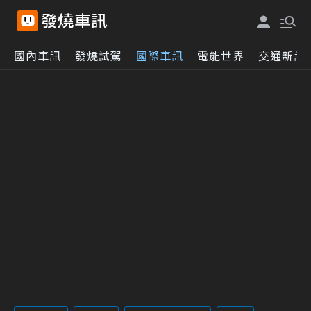
國內車訊
發燒試駕
國際車訊
電能世界
交通新訊