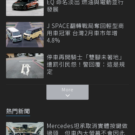
EQ 命名淡出 燃油與電動並行
發展
J SPACE翻轉戰局奪回輕型商
用車冠軍 台灣2月車市年增
4.8%
停車再開騎士「雙腳未著地」
遭罰引民怨！警回覆：這是規
定
More
熱門新聞
Mercedes坦承取消實體按鍵做
過頭 但車內大螢幕不會因此