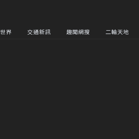
世界
交通新訊
趣聞網搜
二輪天地