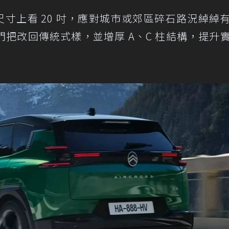
尺寸上看 20 吋，應對城市或郊區碎石路況綽綽
把改回傳統式樣，並增厚 A、C 柱結構，提升