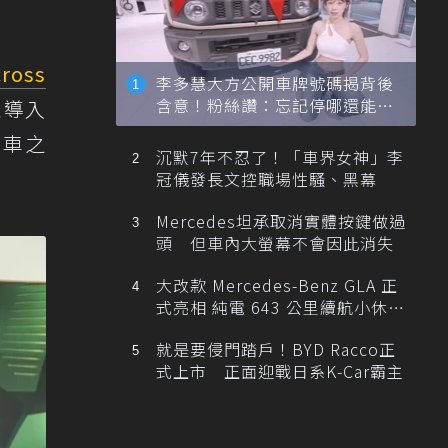
cross
李多慧大方公開車牌號碼揭背後
含意！粉絲讚：忘記停哪還能幫
並導入
忙找車
用車之
沉默7年不忍了！「車界女神」李
冠儀發長文控職場性騷、黑幕
Mercedes坦承取消實體按鍵做過
頭 但車內大螢幕不會因此消失
大改款 Mercedes-Benz GLA 正
式亮相 純電 643 公里續航小休
旅！
就是要侵門踏戶！BYD Racco正
式上市 正面迎戰日系K-Car霸主