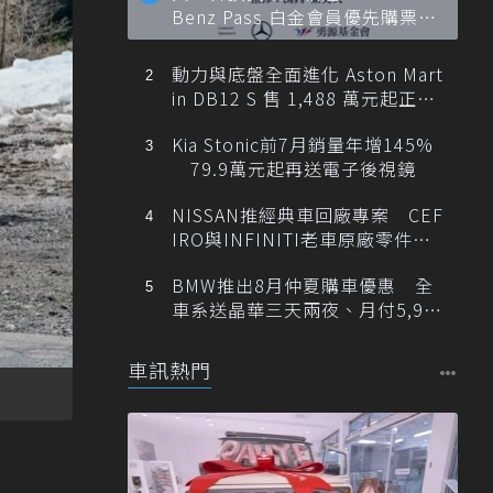
Benz Pass 白金會員優先購票維
也納愛樂
動力與底盤全面進化 Aston Mart
in DB12 S 售 1,488 萬元起正式
登台
Kia Stonic前7月銷量年增145%
79.9萬元起再送電子後視鏡
NISSAN推經典車回廠專案 CEF
IRO與INFINITI老車原廠零件最
低1折
BMW推出8月仲夏購車優惠 全
車系送晶華三天兩夜、月付5,900
元起
車訊熱門