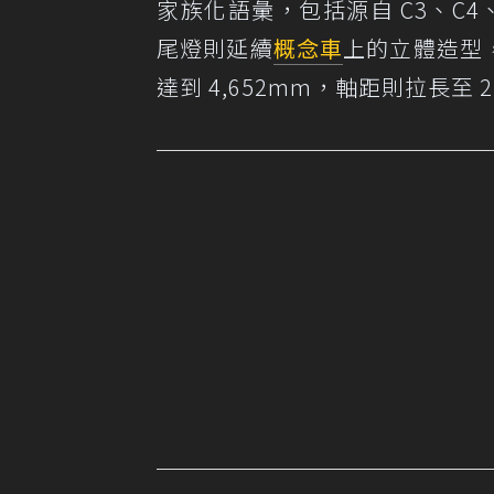
家族化語彙，包括源自 C3、C4、C
尾燈則延續
概念車
上的立體造型
達到 4,652mm，軸距則拉長至