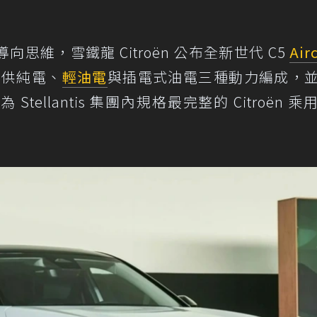
維，雪鐵龍 Citroën 公布全新世代 C5
Air
提供純電、
輕油電
與插電式油電三種動力編成，
ellantis 集團內規格最完整的 Citroën 乘