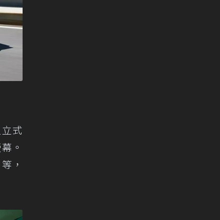
直立式
螢幕。
窗等，