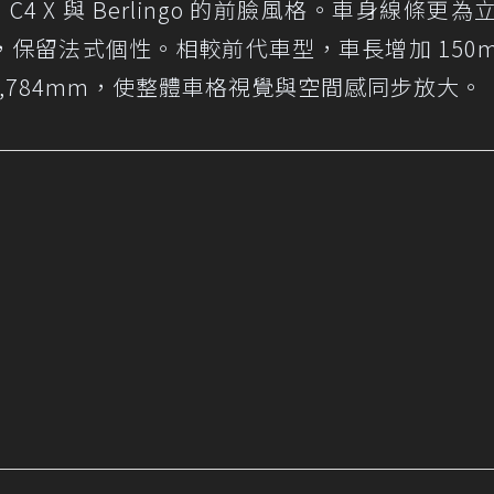
4 X 與 Berlingo 的前臉風格。車身線條更為
，保留法式個性。相較前代車型，車長增加 150
 2,784mm，使整體車格視覺與空間感同步放大。