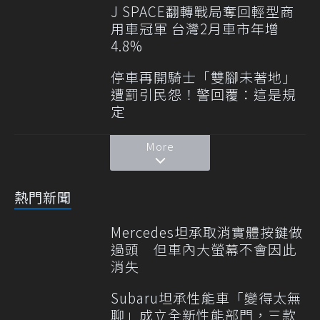
J SPACE翻轉戰局奪回輕型商
用車冠軍 台灣2月車市年增
4.8%
停車再開騎士「雙腳未著地」
遭罰引民怨！警回覆：這是規
定
More
熱門新聞
Mercedes坦承取消實體按鍵做
過頭 但車內大螢幕不會因此
消失
Subaru坦承性能車「變得太無
聊」成立全新性能部門，三款