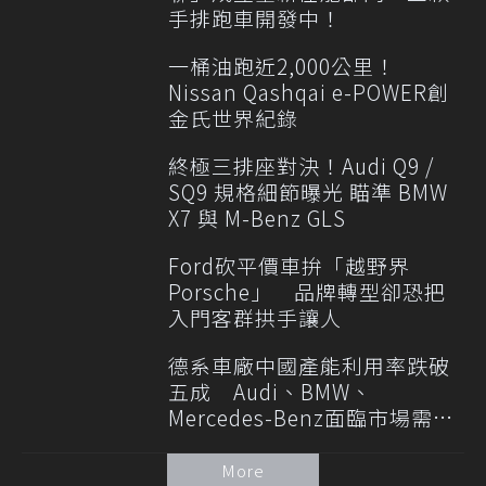
手排跑車開發中！
一桶油跑近2,000公里！
Nissan Qashqai e-POWER創
金氏世界紀錄
終極三排座對決！Audi Q9 /
SQ9 規格細節曝光 瞄準 BMW
X7 與 M-Benz GLS
Ford砍平價車拚「越野界
Porsche」 品牌轉型卻恐把
入門客群拱手讓人
德系車廠中國產能利用率跌破
五成 Audi、BMW、
Mercedes-Benz面臨市場需求
轉變
More