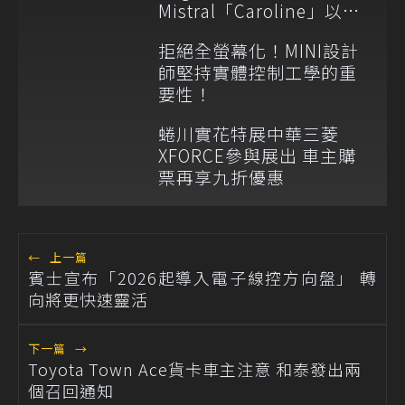
Mistral「Caroline」以柔
美訂製向女兒致意
拒絕全螢幕化！MINI設計
師堅持實體控制工學的重
要性！
蜷川實花特展中華三菱
XFORCE參與展出 車主購
票再享九折優惠
←
上一篇
賓士宣布「2026起導入電子線控方向盤」 轉
向將更快速靈活
下一篇
→
Toyota Town Ace貨卡車主注意 和泰發出兩
個召回通知