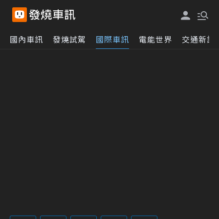
國內車訊
發燒試駕
國際車訊
電能世界
交通新訊