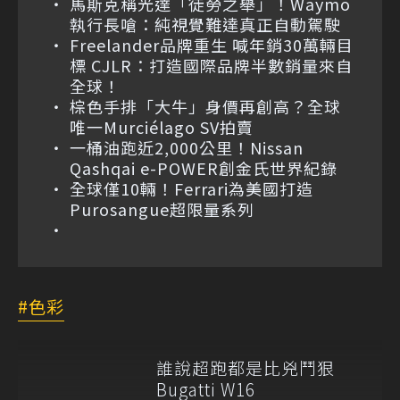
馬斯克稱光達「徒勞之舉」！Waymo
執行長嗆：純視覺難達真正自動駕駛
Freelander品牌重生 喊年銷30萬輛目
標 CJLR：打造國際品牌半數銷量來自
全球！
棕色手排「大牛」身價再創高？全球
唯一Murciélago SV拍賣
一桶油跑近2,000公里！Nissan
Qashqai e-POWER創金氏世界紀錄
全球僅10輛！Ferrari為美國打造
Purosangue超限量系列
色彩
誰說超跑都是比兇鬥狠
Bugatti W16