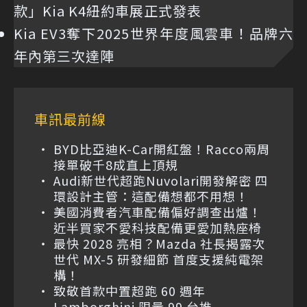
款」Kia K4紐約車展正式發表
Kia EV3奪下2025世界年度風雲車！品牌六
年內第三次達陣
車訊最前線
BYD比亞迪K-Car開紅盤！Racco兩周
接單破千8成直上頂規
Audi新世代超跑Nuvolari開發解密 四
環設計主管：這配備想都不用想！
美國消費者汽車配備偏好調查出爐！
近半買家不愛科技配備更愛加熱座椅
最快 2028 亮相？Mazda 社長揭露次
世代 MX-5 研發細節 首度支援純電架
構！
致敬首款中置超跑 60 週年
Lamborghini 限量 99 台推