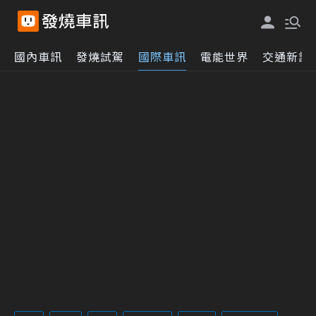
國內車訊
發燒試駕
國際車訊
電能世界
交通新訊