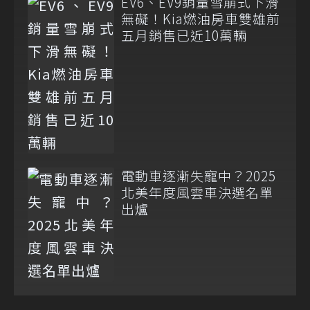
EV6、EV9銷量雪崩式下滑
無礙！Kia燃油房車雙雄前
五月銷售已近10萬輛
電動車逐漸失寵中？2025
北美年度風雲車決選名單
出爐