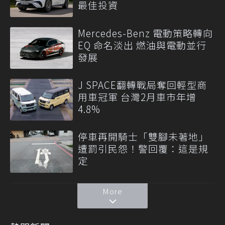
最佳投資
Mercedes-Benz 電動策略轉向
EQ 命名淡出 燃油與電動並行
發展
J SPACE翻轉戰局奪回輕型商
用車冠軍 台灣2月車市年增
4.8%
停車再開騎士「雙腳未著地」
遭罰引民怨！警回覆：這是規
定
More