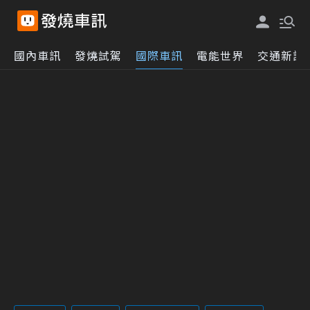
國內車訊
發燒試駕
國際車訊
電能世界
交通新訊