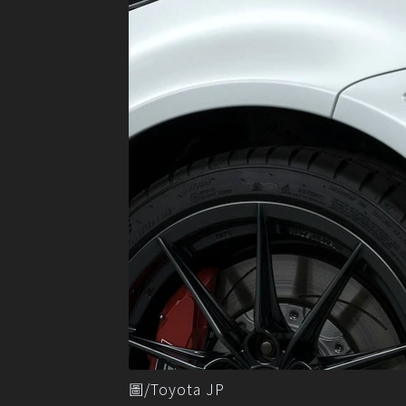
圖/Toyota JP