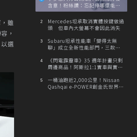
含意！粉絲讚：忘記停哪還能幫
忙找車
Mercedes坦承取消實體按鍵做過
擇，雖
頭 但車內大螢幕不會因此消失
陣容，
Subaru坦承性能車「變得太無
，以選
聊」成立全新性能部門，三款手
排跑車開發中！
《閃電霹靂車》35 週年計畫只剩
周邊商品！阿斯拉1:1實車與實體
展覽雙雙喊卡
一桶油跑近2,000公里！Nissan
Qashqai e-POWER創金氏世界紀
錄