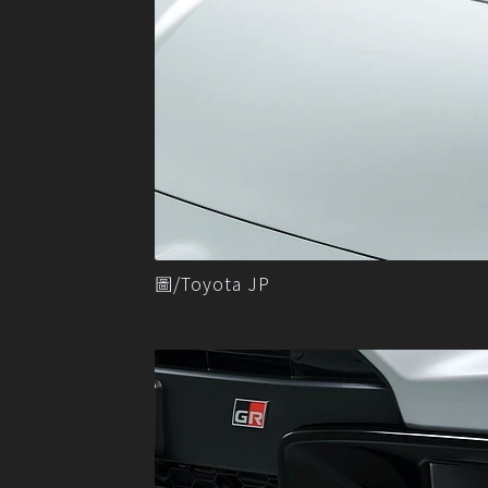
圖/Toyota JP