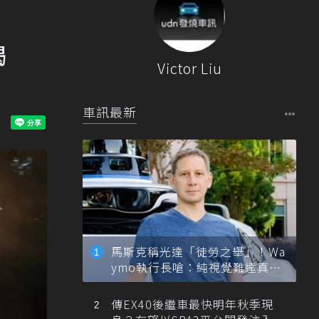
揭
Victor Liu
車訊最新
馬斯克稱光達「徒勞之舉」！Wa
ymo執行長嗆：純視覺難達真正
自動駕駛
傳EX40後繼車最快明年秋季現