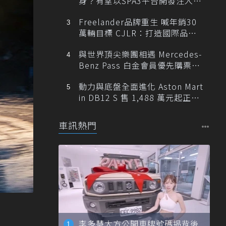
身？有望以SPA3平台開發注入80
0V動力
Freelander品牌重生 喊年銷30
萬輛目標 CJLR：打造國際品牌
半數銷量來自全球！
與世界頂尖樂團相遇 Mercedes-
Benz Pass 白金會員優先購票維
也納愛樂
動力與底盤全面進化 Aston Mart
in DB12 S 售 1,488 萬元起正式
登台
車訊熱門
李多慧大方公開車牌號碼揭背後