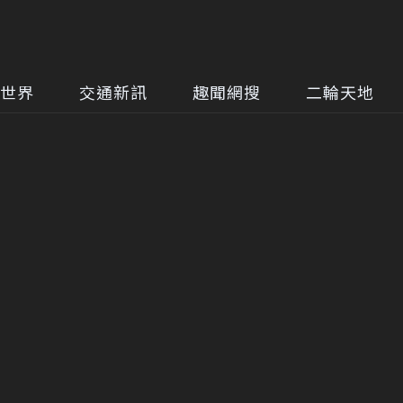
世界
交通新訊
趣聞網搜
二輪天地