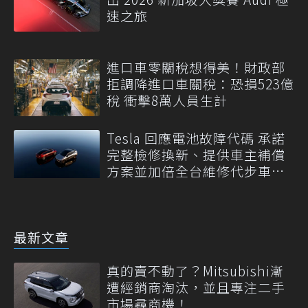
速之旅
進口車零關稅想得美！財政部
拒調降進口車關稅：恐損523億
稅 衝擊8萬人員生計
Tesla 回應電池故障代碼 承諾
完整檢修換新、提供車主補償
方案並加倍全台維修代步車數
量
最新文章
真的賣不動了？Mitsubishi漸
遭經銷商淘汰，並且專注二手
市場尋商機！