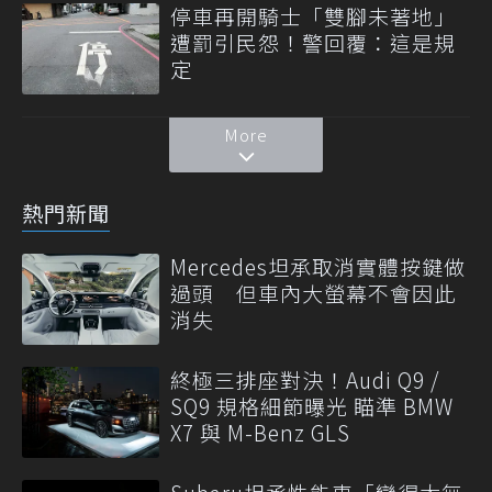
停車再開騎士「雙腳未著地」
遭罰引民怨！警回覆：這是規
定
More
熱門新聞
Mercedes坦承取消實體按鍵做
過頭 但車內大螢幕不會因此
消失
終極三排座對決！Audi Q9 /
SQ9 規格細節曝光 瞄準 BMW
X7 與 M-Benz GLS