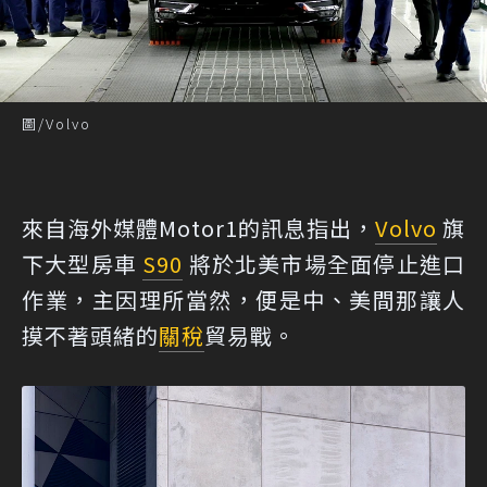
圖/Volvo
來自海外媒體
Motor1
的訊息指出，
Volvo
旗
下大型房車
S90
將於北美市場全面停止進口
作業，主因理所當然，便是中、美間那讓人
摸不著頭緒的
關稅
貿易戰。