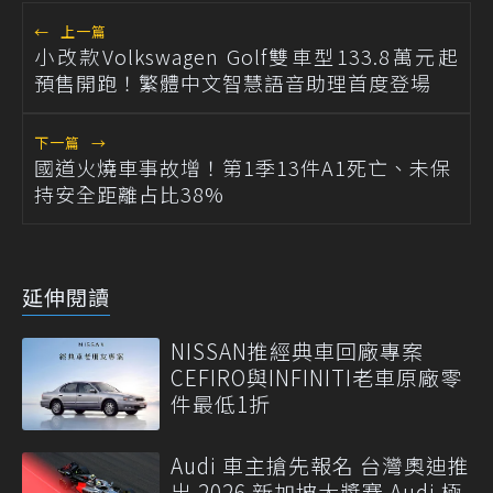
←
上一篇
小改款Volkswagen Golf雙車型133.8萬元起
預售開跑！繁體中文智慧語音助理首度登場
下一篇
→
國道火燒車事故增！第1季13件A1死亡、未保
持安全距離占比38%
延伸閱讀
NISSAN推經典車回廠專案
CEFIRO與INFINITI老車原廠零
件最低1折
Audi 車主搶先報名 台灣奧迪推
出 2026 新加坡大獎賽 Audi 極