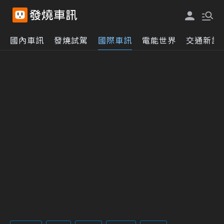
國內車訊
發燒試駕
國際車訊
電能世界
交通新訊