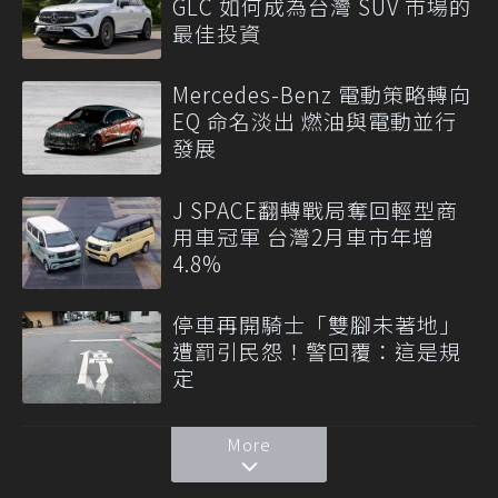
GLC 如何成為台灣 SUV 市場的
最佳投資
Mercedes-Benz 電動策略轉向
EQ 命名淡出 燃油與電動並行
發展
J SPACE翻轉戰局奪回輕型商
用車冠軍 台灣2月車市年增
4.8%
停車再開騎士「雙腳未著地」
遭罰引民怨！警回覆：這是規
定
More