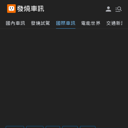
國內車訊
發燒試駕
國際車訊
電能世界
交通新訊