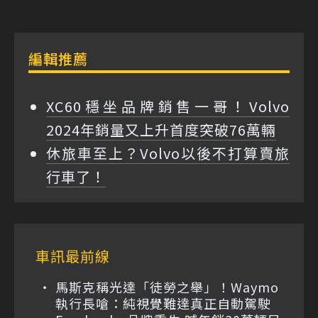
編輯推薦
XC60穩坐品牌銷售一哥！Volvo
2024年銷量又上升首度突破76萬輛
休旅車至上？Volvo以後不打算賣旅
行車了！
車訊最前線
馬斯克稱光達「徒勞之舉」！Waymo
執行長嗆：純視覺難達真正自動駕駛