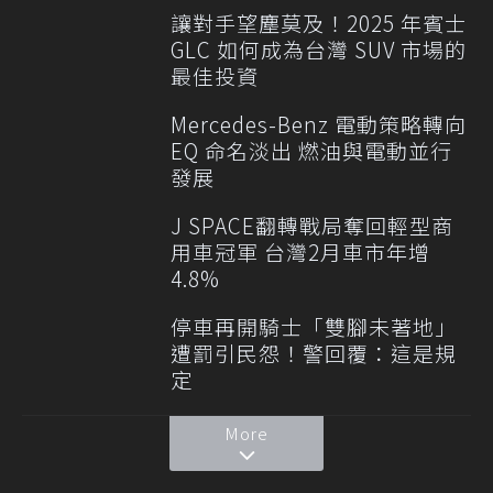
讓對手望塵莫及！2025 年賓士
GLC 如何成為台灣 SUV 市場的
最佳投資
Mercedes-Benz 電動策略轉向
EQ 命名淡出 燃油與電動並行
發展
J SPACE翻轉戰局奪回輕型商
用車冠軍 台灣2月車市年增
4.8%
停車再開騎士「雙腳未著地」
遭罰引民怨！警回覆：這是規
定
More