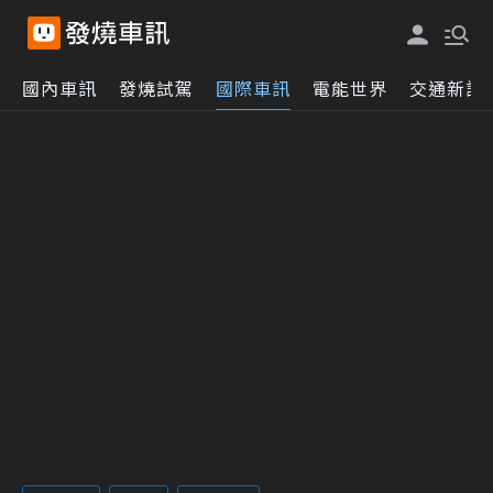
國內車訊
發燒試駕
國際車訊
電能世界
交通新訊