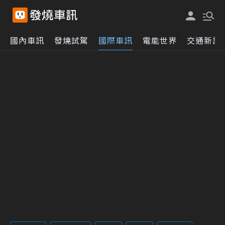
國內車訊
發燒試駕
國際車訊
電能世界
交通新訊