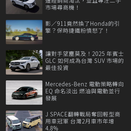
遭經銷商淘汰，並且專注二手
市場尋商機！
影／911竟然換了Honda的引
擎？保時捷鐵粉憤怒了！
讓對手望塵莫及！2025 年賓士
GLC 如何成為台灣 SUV 市場的
最佳投資
Mercedes-Benz 電動策略轉向
EQ 命名淡出 燃油與電動並行
發展
J SPACE翻轉戰局奪回輕型商
用車冠軍 台灣2月車市年增
4.8%