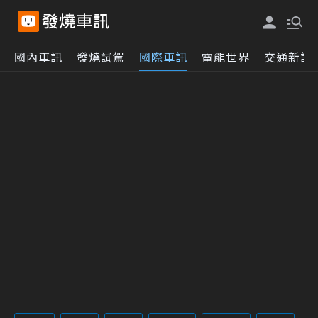
國內車訊
發燒試駕
國際車訊
電能世界
交通新訊