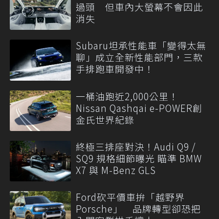
過頭 但車內大螢幕不會因此
消失
Subaru坦承性能車「變得太無
聊」成立全新性能部門，三款
手排跑車開發中！
一桶油跑近2,000公里！
Nissan Qashqai e-POWER創
金氏世界紀錄
終極三排座對決！Audi Q9 /
SQ9 規格細節曝光 瞄準 BMW
X7 與 M-Benz GLS
Ford砍平價車拚「越野界
Porsche」 品牌轉型卻恐把