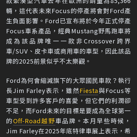
款緊湊型汽車去年在歐洲的銷量為85,366
輛，這代表未來Focus的停產將會對Ford產
生負面影響。Ford已宣布將於今年正式停產
Focus車系產品，經典Mustang野馬跑車將
成為該品牌唯一一款非Crossover跨界
車/SUV、皮卡車或商用車的車型，因此該品
牌的2025前景似乎不太樂觀。
Ford為何會縮減旗下的大眾國民車款？執行
長Jim Farley表示，雖然
Fiesta
與Focus等
車型受到許多客戶的喜愛，但它們的利潤卻
不足，而Ford未來的目標是要成為全球第一
的
Off-Road
越野
車品牌。本月早些時候，
Jim Farley在2025年底特律車展上表示，希