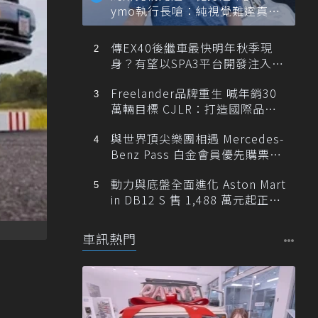
ymo執行長嗆：純視覺難達真正
自動駕駛
傳EX40後繼車最快明年秋季現
身？有望以SPA3平台開發注入80
0V動力
Freelander品牌重生 喊年銷30
萬輛目標 CJLR：打造國際品牌
半數銷量來自全球！
與世界頂尖樂團相遇 Mercedes-
Benz Pass 白金會員優先購票維
也納愛樂
動力與底盤全面進化 Aston Mart
in DB12 S 售 1,488 萬元起正式
登台
車訊熱門