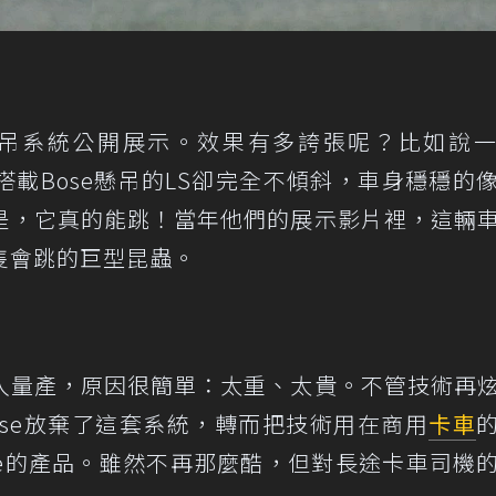
這套懸吊系統公開展示。效果有多誇張呢？比如說
，但搭載Bose懸吊的LS卻完全不傾斜，車身穩穩的
是，它真的能跳！當年他們的展示影片裡，這輛
隻會跳的巨型昆蟲。
入量產，原因很簡單：太重、太貴。不管技術再
se放棄了這套系統，轉而把技術用在商用
卡車
ide的產品。雖然不再那麼酷，但對長途卡車司機