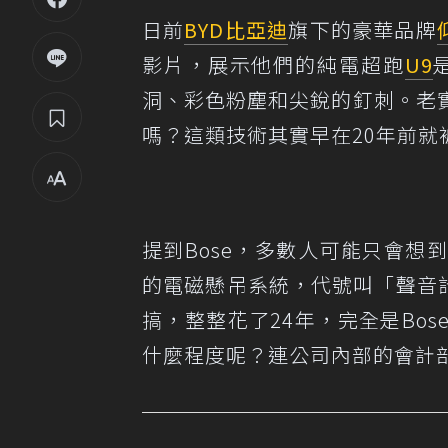
日前
BYD
比亞迪
旗下的豪華品牌
影片，展示他們的純電超跑
U9
洞、彩色粉塵和尖銳的釘刺。老
嗎？這類技術其實早在20年前就
提到Bose，多數人可能只會
的電磁懸吊系統，代號叫「聲音計畫」
搞，整整花了24年，完全是Bos
什麼程度呢？連公司內部的會計