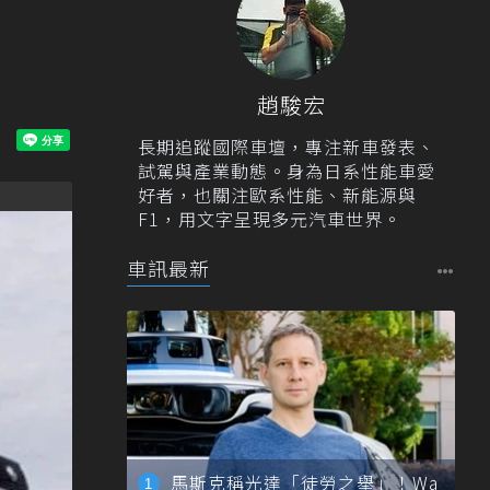
趙駿宏
長期追蹤國際車壇，專注新車發表、
試駕與產業動態。身為日系性能車愛
好者，也關注歐系性能、新能源與
F1，用文字呈現多元汽車世界。
車訊最新
馬斯克稱光達「徒勞之舉」！Wa