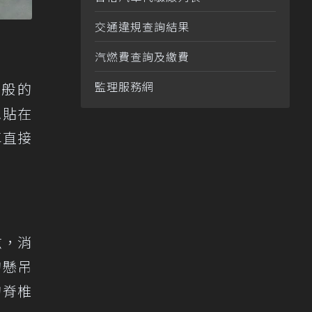
交通違規查詢結果
汽燃費查詢及繳費
監理服務網
一般的
像貼在
車直接
炫，消
的懸吊
的脊椎