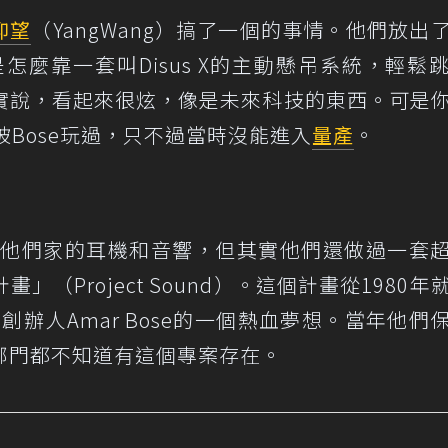
仰望
（YangWang）搞了一個的事情。他們放出
是怎麼靠一套叫Disus X的主動懸吊系統，輕鬆
實說，看起來很炫，像是未來科技的東西。可是
被Bose玩過，只不過當時沒能進入
量產
。
想到他們家的耳機和音響，但其實他們還做過一套
（Project Sound）。這個計畫從1980年
e創辦人Amar Bose的一個熱血夢想。當年他們
部門都不知道有這個專案存在。