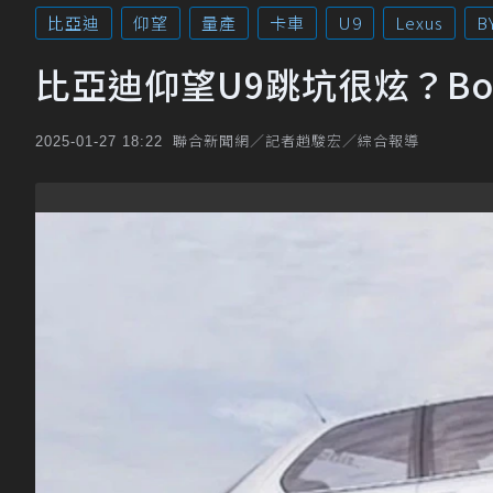
比亞迪
仰望
量產
卡車
U9
Lexus
B
比亞迪仰望U9跳坑很炫？Bos
聯合新聞網／記者趙駿宏／綜合報導
2025-01-27 18:22