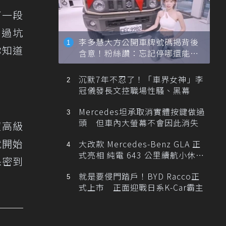
了一段
跳過坑
李多慧大方公開車牌號碼揭背後
你知道
含意！粉絲讚：忘記停哪還能幫
忙找車
沉默7年不忍了！「車界女神」李
冠儀發長文控職場性騷、黑幕
Mercedes坦承取消實體按鍵做過
頭 但車內大螢幕不會因此消失
超高級
就開始
大改款 Mercedes-Benz GLA 正
式亮相 純電 643 公里續航小休
保密到
旅！
就是要侵門踏戶！BYD Racco正
式上市 正面迎戰日系K-Car霸主