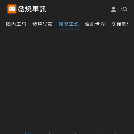
國內車訊
發燒試駕
國際車訊
電能世界
交通新訊