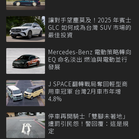
讓對手望塵莫及！2025 年賓士
GLC 如何成為台灣 SUV 市場的
最佳投資
Mercedes-Benz 電動策略轉向
EQ 命名淡出 燃油與電動並行
發展
J SPACE翻轉戰局奪回輕型商
用車冠軍 台灣2月車市年增
4.8%
停車再開騎士「雙腳未著地」
遭罰引民怨！警回覆：這是規
定