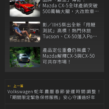
Mazda CX-5全球產銷突破
500萬輛大關，大改款車型
今年啟動販售
影／IIHS祭出全新「甩鞭
測試」高標！熱門休旅
Tucson、CX-50落入Poor
等級
產品定位重疊仍無虞？
Mazda解釋CX-5與CX-50
可共存市場！
←
上一篇
Volkswagen蛇年農曆春節營運時間調整！
「期間限定緊急保修服務」安心守護過好年