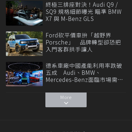
終極三排座對決！Audi Q9 /
SQ9 規格細節曝光 瞄準 BMW
X7 與 M-Benz GLS
Ford砍平價車拚「越野界
Porsche」 品牌轉型卻恐把
入門客群拱手讓人
德系車廠中國產能利用率跌破
五成 Audi、BMW、
Mercedes-Benz面臨市場需求
轉變
More