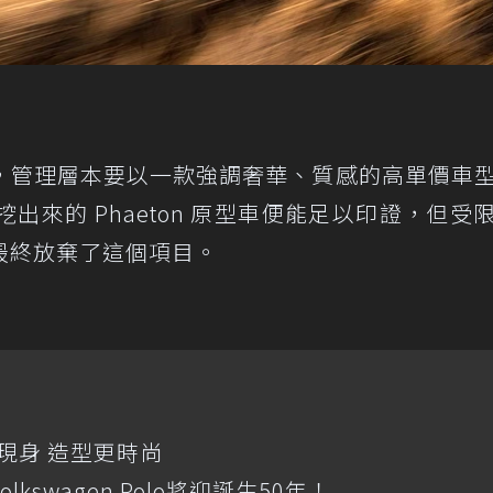
的計劃裡，管理層本要以一款強調奢華、質感的高單價車
 年被挖出來的 Phaeton 原型車便能足以印證，但受
最終放棄了這個項目。
測試現身 造型更時尚
swagen Polo將迎誕生50年！