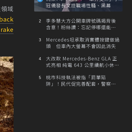
冠儀發長文控職場性騷、黑幕
性領域
tback
李多慧大方公開車牌號碼揭背後
含意！粉絲讚：忘記停哪還能幫
Brake
忙找車
Mercedes坦承取消實體按鍵做過
頭 但車內大螢幕不會因此消失
大改款 Mercedes-Benz GLA 正
式亮相 純電 643 公里續航小休
旅！
桃市科技執法被指「罰單陷
阱」！民代促完善配套，警察局
提數據回應