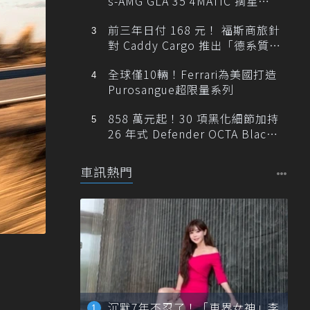
s-AMG GLA 35 4MATIC 摘星版
輕旅
前三年日付 168 元！ 福斯商旅針
對 Caddy Cargo 推出「德系質感
精算圓夢」與「打天下」專案
全球僅10輛！Ferrari為美國打造
Purosangue超限量系列
858 萬元起！30 項黑化細節加持
26 年式 Defender OCTA Black
限量 5 席登台
車訊熱門
沉默7年不忍了！「車界女神」李