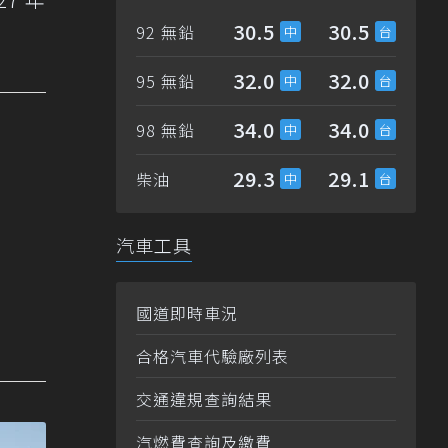
30.5
30.5
92 無鉛
32.0
32.0
95 無鉛
34.0
34.0
98 無鉛
29.3
29.1
柴油
汽車工具
國道即時車況
合格汽車代驗廠列表
交通違規查詢結果
汽燃費查詢及繳費