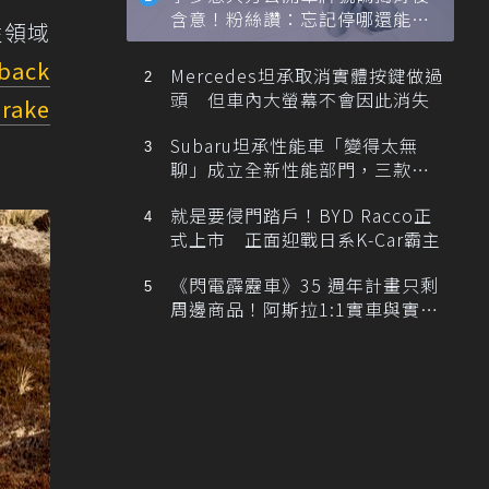
含意！粉絲讚：忘記停哪還能幫
性領域
忙找車
tback
Mercedes坦承取消實體按鍵做過
頭 但車內大螢幕不會因此消失
Brake
Subaru坦承性能車「變得太無
聊」成立全新性能部門，三款手
排跑車開發中！
就是要侵門踏戶！BYD Racco正
式上市 正面迎戰日系K-Car霸主
《閃電霹靂車》35 週年計畫只剩
周邊商品！阿斯拉1:1實車與實體
展覽雙雙喊卡