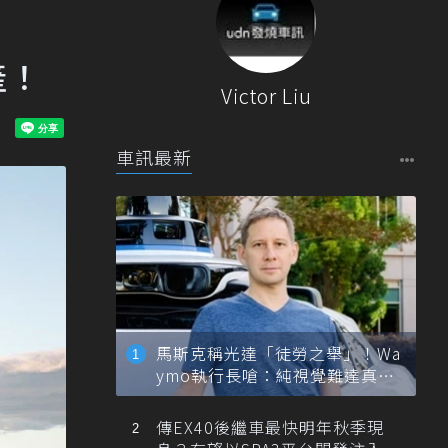
產！
Victor Liu
車訊最新
馬斯克稱光達「徒勞之舉」！Wa
ymo執行長嗆：純視覺難達真正
自動駕駛
傳EX40後繼車最快明年秋季現