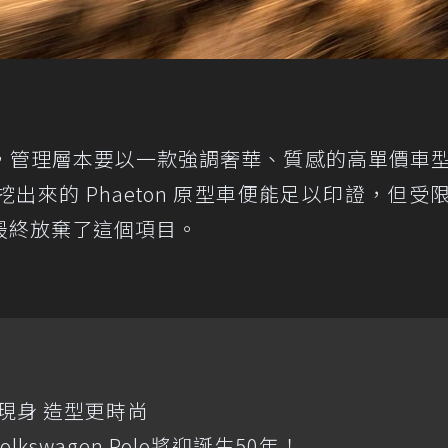
的計劃裡，管理層本要以一款強調奢華、質感的高單價車
 年被挖出來的 Phaeton 原型車便能足以印證，但受
最終放棄了這個項目。
測試現身 造型更時尚
swagen Polo將迎誕生50年！