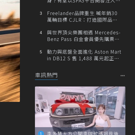
身？有望以SPA3平台開發注入80
0V動力
Freelander品牌重生 喊年銷30
萬輛目標 CJLR：打造國際品牌
半數銷量來自全球！
與世界頂尖樂團相遇 Mercedes-
Benz Pass 白金會員優先購票維
也納愛樂
動力與底盤全面進化 Aston Mart
in DB12 S 售 1,488 萬元起正式
登台
車訊熱門
李多慧大方公開車牌號碼揭背後