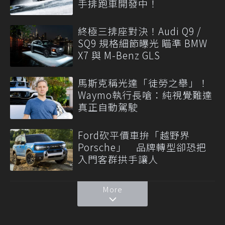
手排跑車開發中！
終極三排座對決！Audi Q9 /
SQ9 規格細節曝光 瞄準 BMW
X7 與 M-Benz GLS
馬斯克稱光達「徒勞之舉」！
Waymo執行長嗆：純視覺難達
真正自動駕駛
Ford砍平價車拚「越野界
Porsche」 品牌轉型卻恐把
入門客群拱手讓人
More