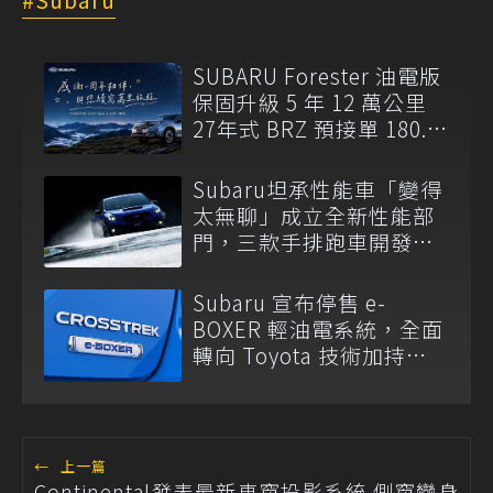
SUBARU Forester 油電版
保固升級 5 年 12 萬公里
27年式 BRZ 預接單 180.8
萬元起開跑
Subaru坦承性能車「變得
太無聊」成立全新性能部
門，三款手排跑車開發
中！
Subaru 宣布停售 e-
BOXER 輕油電系統，全面
轉向 Toyota 技術加持
S:HEV 油電科技！
←
上一篇
Continental發表最新車窗投影系統 側窗變身