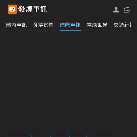
國內車訊
發燒試駕
國際車訊
電能世界
交通新訊