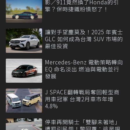
影／911竟然換了Honda的引
擎？保時捷鐵粉憤怒了！
讓對手望塵莫及！2025 年賓士
GLC 如何成為台灣 SUV 市場的
最佳投資
Mercedes-Benz 電動策略轉向
EQ 命名淡出 燃油與電動並行
發展
J SPACE翻轉戰局奪回輕型商
用車冠軍 台灣2月車市年增
4.8%
停車再開騎士「雙腳未著地」
遭罰引民怨！警回覆：這是規