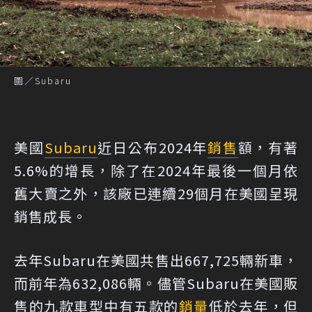
圖／Subaru
美國
Subaru
近日公布2024年
銷售
額，有著
5.6%的增長，除了在2024年最後一個月依
舊大賣之外，該廠已連續29個月在美國呈現
銷售成長。
去年Subaru在美國共售出667,725輛新車，
而前年為632,086輛。儘管Subaru在美國販
售的九款車型中有五款的
銷量
低於去年，但