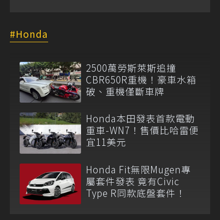
Honda
2500萬勞斯萊斯追撞
CBR650R重機！豪車水箱
破、重機僅斷車牌
Honda本田發表首款電動
重車-WN7！售價比哈雷便
宜11美元
Honda Fit無限Mugen專
屬套件發表 竟有Civic
Type R同款底盤套件！