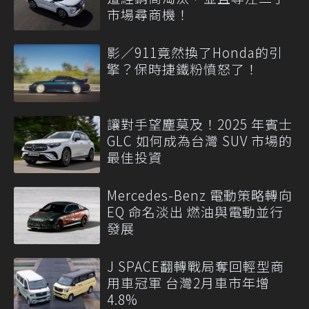
市場尋商機！
影／911竟然換了Honda的引
擎？保時捷鐵粉憤怒了！
讓對手望塵莫及！2025 年賓士
GLC 如何成為台灣 SUV 市場的
最佳投資
Mercedes-Benz 電動策略轉向
EQ 命名淡出 燃油與電動並行
發展
J SPACE翻轉戰局奪回輕型商
用車冠軍 台灣2月車市年增
4.8%