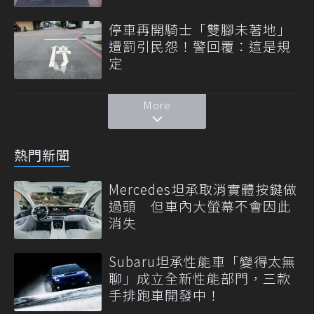
停車再開騎士「雙腳未著地」
遭罰引民怨！警回覆：這是規
定
More
熱門新聞
Mercedes坦承取消實體按鍵做
過頭 但車內大螢幕不會因此
消失
Subaru坦承性能車「變得太無
聊」成立全新性能部門，三款
手排跑車開發中！