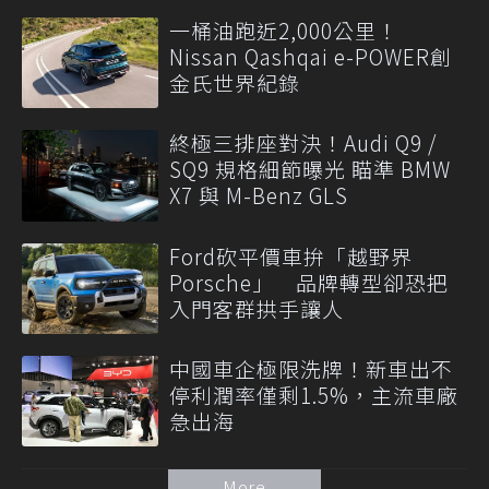
一桶油跑近2,000公里！
Nissan Qashqai e-POWER創
金氏世界紀錄
終極三排座對決！Audi Q9 /
SQ9 規格細節曝光 瞄準 BMW
X7 與 M-Benz GLS
Ford砍平價車拚「越野界
Porsche」 品牌轉型卻恐把
入門客群拱手讓人
中國車企極限洗牌！新車出不
停利潤率僅剩1.5%，主流車廠
急出海
More