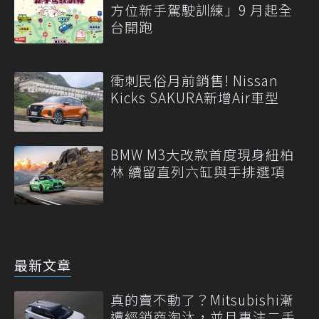
方位新手駕駛訓練」9 月起全
台開跑
衝刺民俗月前銷售! Nissan
Kicks SAKURA新增Air車型
BMW M3大改款首度現身紐柏
林 續留直列六缸與手排選項
最新文章
真的賣不動了？Mitsubishi漸
遭經銷商淘汰，並且專注二手