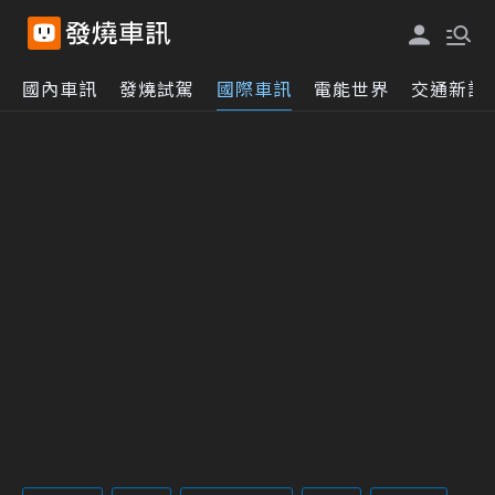
國內車訊
發燒試駕
國際車訊
電能世界
交通新訊