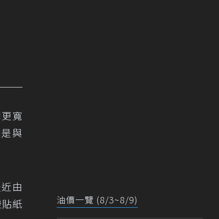
和更寬
然是與
最近由
油價一覽 (8/3~8/9)
燈貼紙