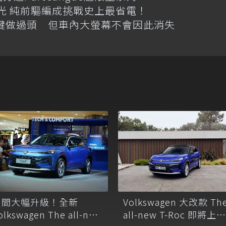
格搶先曝光 純前驅編成挑戰史上最省電！
體按鍵做過頭 但車內大螢幕不會因此消失
空間大幅升級！全新
Volkswagen 大改款 Th
olkswagen The all-new
all-new T-Roc 即將上