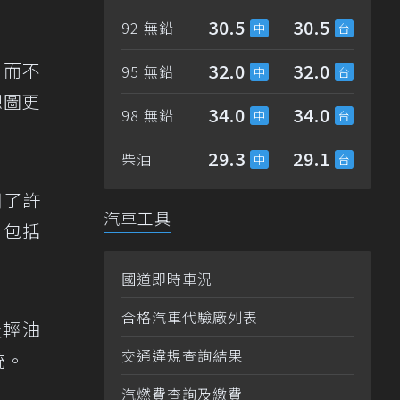
30.5
30.5
92 無鉛
，而不
32.0
32.0
95 無鉛
想圖更
34.0
34.0
98 無鉛
29.3
29.1
柴油
用了許
汽車工具
，包括
國道即時車況
合格汽車代驗廠列表
及輕油
交通違規查詢結果
統。
汽燃費查詢及繳費