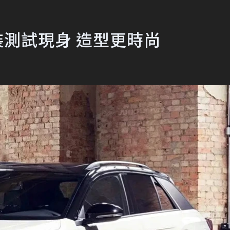
c偽裝測試現身 造型更時尚