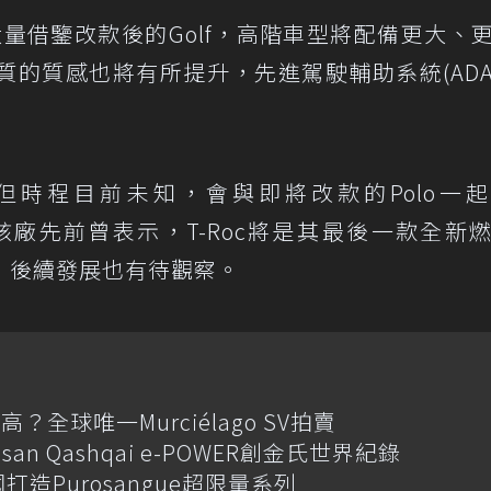
n將大量借鑒改款後的Golf，高階車型將配備更大、
質的質感也將有所提升，先進駕駛輔助系統(ADA
相，但時程目前未知，會與即將改款的Polo一
新。該廠先前曾表示，T-Roc將是其最後一款全新
，後續發展也有待觀察。
全球唯一Murciélago SV拍賣
an Qashqai e-POWER創金氏世界紀錄
國打造Purosangue超限量系列