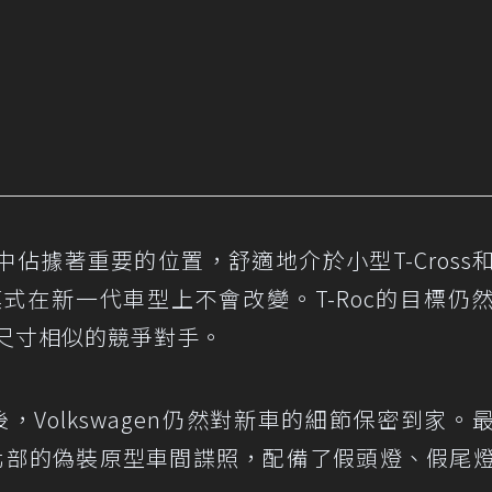
品陣容中佔據著重要的位置，舒適地介於小型T-Cross
模式在新一代車型上不會改變。T-Roc的目標仍
ona等尺寸相似的競爭對手。
後，Volkswagen仍然對新車的細節保密到家。
瑞典北部的偽裝原型車間諜照
，配備了假頭燈、假尾