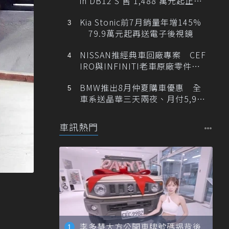
in DB12 S 售 1,488 萬元起正式
登台
Kia Stonic前7月銷量年增145%
79.9萬元起再送電子後視鏡
NISSAN推經典車回廠專案 CEF
IRO與INFINITI老車原廠零件最
低1折
BMW推出8月仲夏購車優惠 全
車系送晶華三天兩夜、月付5,900
元起
車訊熱門
李多慧大方公開車牌號碼揭背後