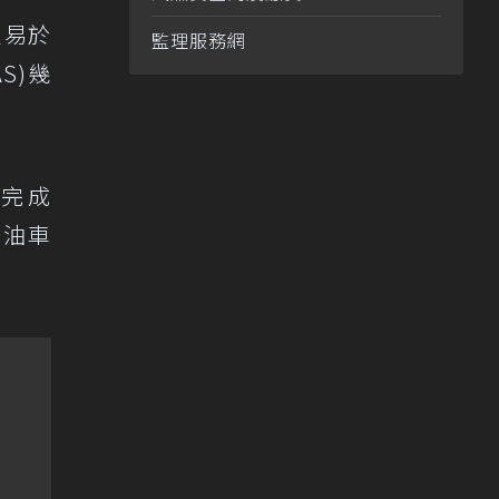
更易於
監理服務網
S)幾
起完成
燃油車