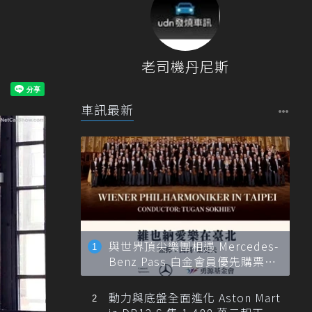
老司機丹尼斯
車訊最新
與世界頂尖樂團相遇 Mercedes-
Benz Pass 白金會員優先購票維
也納愛樂
動力與底盤全面進化 Aston Mart