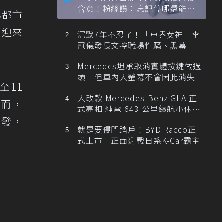
含意！粉絲讚：忘記停哪還能幫
為都市
忙找車
備迎來
沉默7年不忍了！「車界女神」李
冠儀發長文控職場性騷、黑幕
Mercedes坦承取消實體按鍵做過
頭 但車內大螢幕不會因此消失
至11
大改款 Mercedes-Benz GLA 正
然而，
式亮相 純電 643 公里續航小休
旅！
開發，
就是要侵門踏戶！BYD Racco正
式上市 正面迎戰日系K-Car霸主