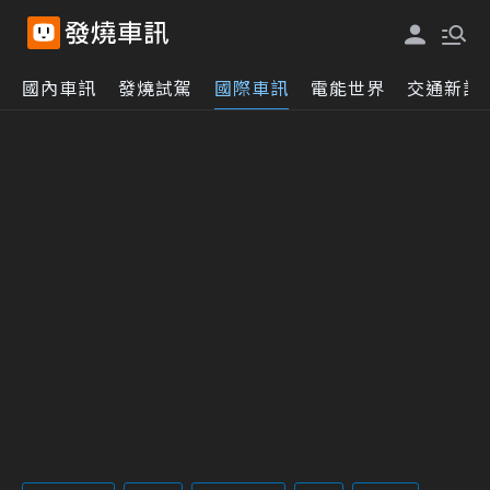
國內車訊
發燒試駕
國際車訊
電能世界
交通新訊