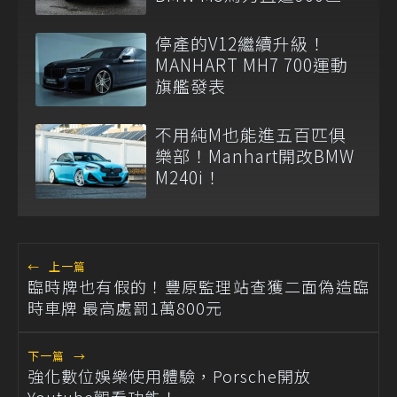
停產的V12繼續升級！
MANHART MH7 700運動
旗艦發表
不用純M也能進五百匹俱
樂部！Manhart開改BMW
M240i！
←
上一篇
臨時牌也有假的！豐原監理站查獲二面偽造臨
時車牌 最高處罰1萬800元
下一篇
→
強化數位娛樂使用體驗，Porsche開放
Youtube觀看功能！