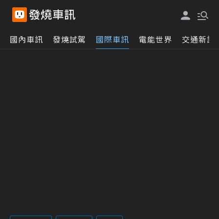
國內車訊
發燒試駕
國際車訊
電能世界
交通新訊