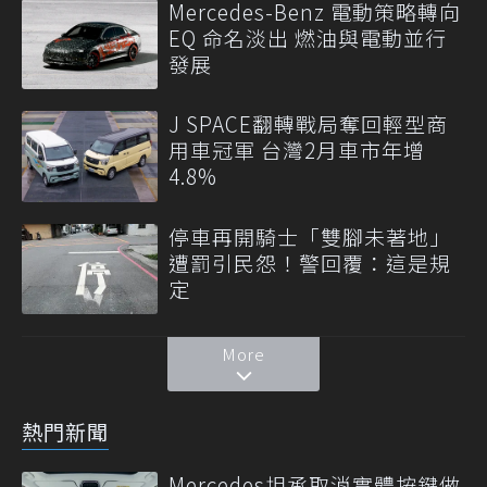
Mercedes-Benz 電動策略轉向
EQ 命名淡出 燃油與電動並行
發展
J SPACE翻轉戰局奪回輕型商
用車冠軍 台灣2月車市年增
4.8%
停車再開騎士「雙腳未著地」
遭罰引民怨！警回覆：這是規
定
More
熱門新聞
Mercedes坦承取消實體按鍵做