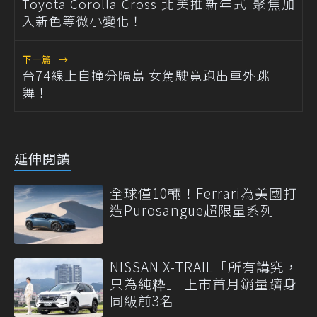
Toyota Corolla Cross 北美推新年式 聚焦加
入新色等微小變化！
下一篇
→
台74線上自撞分隔島 女駕駛竟跑出車外跳
舞！
延伸閱讀
全球僅10輛！Ferrari為美國打
造Purosangue超限量系列
NISSAN X-TRAIL「所有講究，
只為純粋」 上市首月銷量躋身
同級前3名