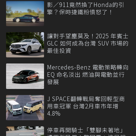
影／911竟然換了Honda的引
擎？保時捷鐵粉憤怒了！
讓對手望塵莫及！2025 年賓士
GLC 如何成為台灣 SUV 市場的
最佳投資
Mercedes-Benz 電動策略轉向
EQ 命名淡出 燃油與電動並行
發展
J SPACE翻轉戰局奪回輕型商
用車冠軍 台灣2月車市年增
4.8%
停車再開騎士「雙腳未著地」