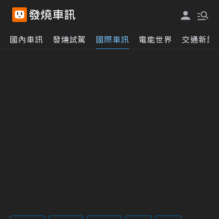
國內車訊
發燒試駕
國際車訊
電能世界
交通新訊