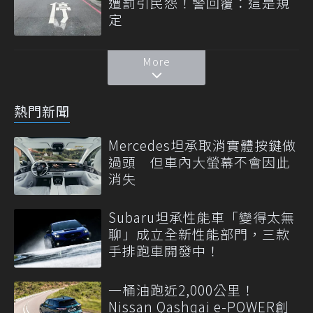
遭罰引民怨！警回覆：這是規
定
More
熱門新聞
Mercedes坦承取消實體按鍵做
過頭 但車內大螢幕不會因此
消失
Subaru坦承性能車「變得太無
聊」成立全新性能部門，三款
手排跑車開發中！
一桶油跑近2,000公里！
Nissan Qashqai e-POWER創