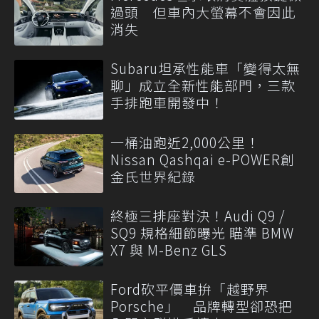
過頭 但車內大螢幕不會因此
消失
Subaru坦承性能車「變得太無
聊」成立全新性能部門，三款
手排跑車開發中！
一桶油跑近2,000公里！
Nissan Qashqai e-POWER創
金氏世界紀錄
終極三排座對決！Audi Q9 /
SQ9 規格細節曝光 瞄準 BMW
X7 與 M-Benz GLS
Ford砍平價車拚「越野界
Porsche」 品牌轉型卻恐把