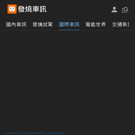
國內車訊
發燒試駕
國際車訊
電能世界
交通新訊