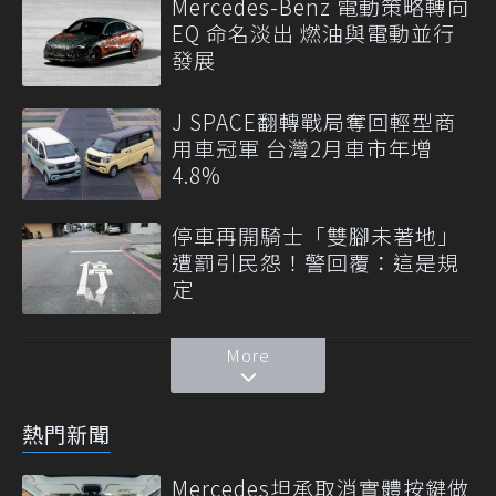
Mercedes-Benz 電動策略轉向
EQ 命名淡出 燃油與電動並行
發展
J SPACE翻轉戰局奪回輕型商
用車冠軍 台灣2月車市年增
4.8%
停車再開騎士「雙腳未著地」
遭罰引民怨！警回覆：這是規
定
More
熱門新聞
Mercedes坦承取消實體按鍵做