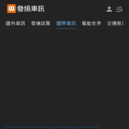
國內車訊
發燒試駕
國際車訊
電能世界
交通新訊