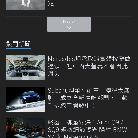
定
More
熱門新聞
Mercedes坦承取消實體按鍵做
過頭 但車內大螢幕不會因此
消失
Subaru坦承性能車「變得太無
聊」成立全新性能部門，三款
手排跑車開發中！
終極三排座對決！Audi Q9 /
SQ9 規格細節曝光 瞄準 BMW
X7 與 M-Benz GLS