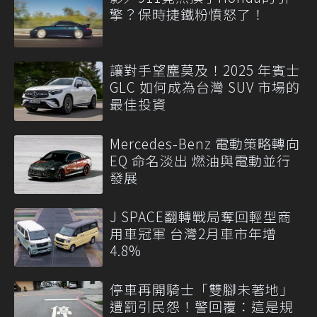
擎？保時捷鐵粉憤怒了！
讓對手望塵莫及！2025 年賓士
GLC 如何成為台灣 SUV 市場的
最佳投資
Mercedes-Benz 電動策略轉向
EQ 命名淡出 燃油與電動並行
發展
J SPACE翻轉戰局奪回輕型商
用車冠軍 台灣2月車市年增
4.8%
停車再開騎士「雙腳未著地」
遭罰引民怨！警回覆：這是規