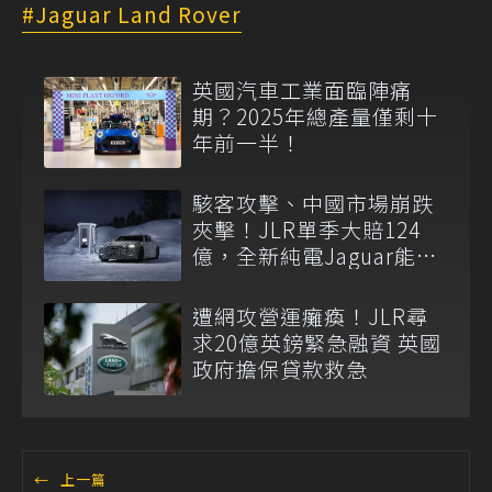
Jaguar Land Rover
英國汽車工業面臨陣痛
期？2025年總產量僅剩十
年前一半！
駭客攻擊、中國市場崩跌
夾擊！JLR單季大賠124
億，全新純電Jaguar能否
救火仍是問號
遭網攻營運癱瘓！JLR尋
求20億英鎊緊急融資 英國
政府擔保貸款救急
←
上一篇