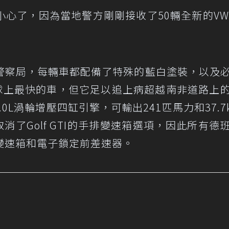
小心了，因為當地警方剛剛接收了50輛全新的V
警察局，每輛車都配備了特殊的藍白塗裝，以及
是地球上最快的車，但它足以追上病超越南非道路上
載2.0L渦輪增壓四缸引擎，可輸出241匹馬力和37.7k
消了Golf GTI的手排變速箱選項，因此所有德
變速箱和電子鎖定前差速器。