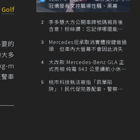
冠儀發長文控職場性騷、黑幕
W
Golf
李多慧大方公開車牌號碼揭背後
含意！粉絲讚：忘記停哪還能幫
忙找車
Mercedes坦承取消實體按鍵做過
必要的
頭 但車內大螢幕不會因此消失
的大多
大改款 Mercedes-Benz GLA 正
g-m
式亮相 純電 643 公里續航小休
旅！
班警車
桃市科技執法被指「罰單陷
阱」！民代促完善配套，警察局
提數據回應