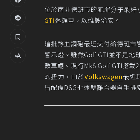
位於南非德班市的犯罪分子最好
GTI
巡邏車，以維護治安。
這批熱血鋼砲最近交付給德班市
警示燈。雖然Golf GTI並不
數車輛。現行Mk8 Golf GTI搭
的扭力，由於
Volkswagen
最近取
皆配備DSG七速雙離合器自手排