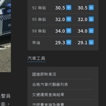
30.5
30.5
92 無鉛
32.0
32.0
95 無鉛
34.0
34.0
98 無鉛
29.3
29.1
柴油
汽車工具
國道即時車況
合格汽車代驗廠列表
交通違規查詢結果
保警員
技能，
汽燃費查詢及繳費