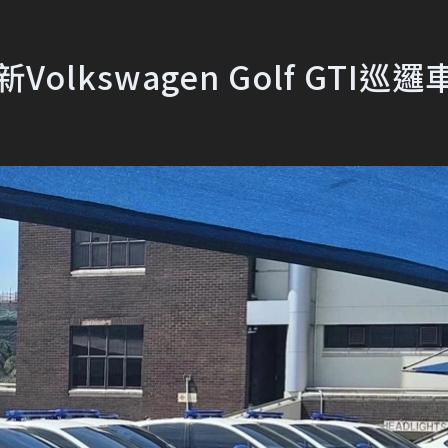
lkswagen Golf GTI巡邏