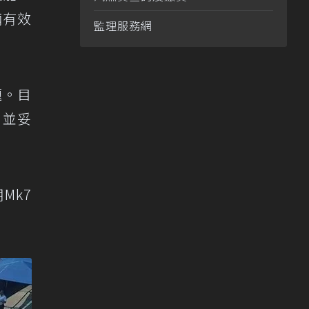
輛有效
監理服務網
題。目
，並妥
Mk7