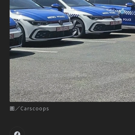
圖／Carscoops