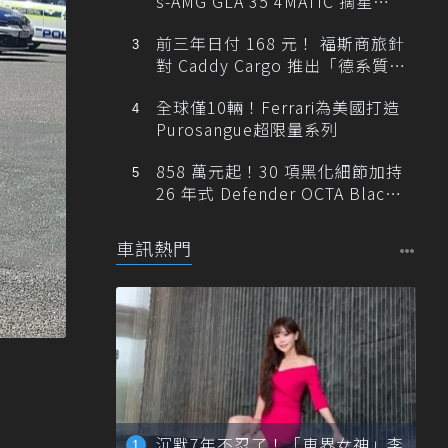
s-AMG GLA 35 4MATIC 摘星版
輕旅
前三年日付 168 元！ 福斯商旅針
對 Caddy Cargo 推出「德系質感
精算圓夢」與「打天下」專案
全球僅10輛！Ferrari為美國打造
Purosangue超限量系列
858 萬元起！30 項黑化細節加持
26 年式 Defender OCTA Black
限量 5 席登台
車訊熱門
沉默7年不忍了！「車界女神」李