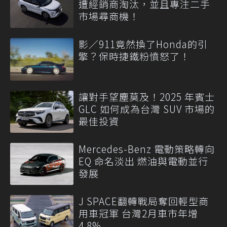
遭經銷商淘汰，並且專注二手
市場尋商機！
影／911竟然換了Honda的引
擎？保時捷鐵粉憤怒了！
讓對手望塵莫及！2025 年賓士
GLC 如何成為台灣 SUV 市場的
最佳投資
Mercedes-Benz 電動策略轉向
EQ 命名淡出 燃油與電動並行
發展
J SPACE翻轉戰局奪回輕型商
用車冠軍 台灣2月車市年增
4.8%