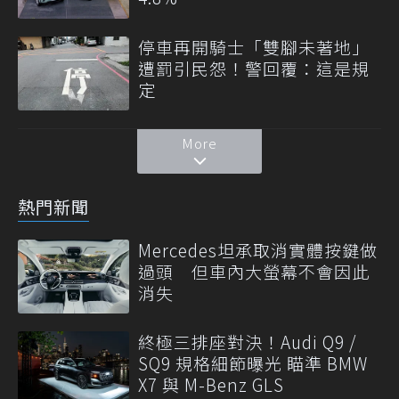
停車再開騎士「雙腳未著地」
遭罰引民怨！警回覆：這是規
定
More
熱門新聞
Mercedes坦承取消實體按鍵做
過頭 但車內大螢幕不會因此
消失
終極三排座對決！Audi Q9 /
SQ9 規格細節曝光 瞄準 BMW
X7 與 M-Benz GLS