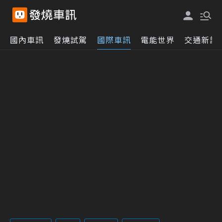
國內車訊
發燒試駕
國際車訊
電能世界
交通新訊