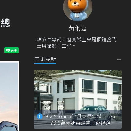
美總
黃俐嘉
韓系車專武，但實際上只是個鍵盤鬥
士與攝影打工仔。
車訊最新
Kia Stonic前7月銷量年增145%
79.9萬元起再送電子後視鏡