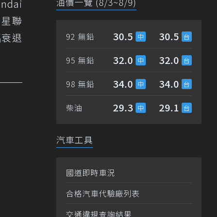
油價一覽 (8/3~8/9)
dai
繁星聯
30.5
30.5
幅衰退
92 無鉛
32.0
32.0
95 無鉛
34.0
34.0
98 無鉛
29.3
29.1
柴油
汽車工具
國道即時車況
合格汽車代驗廠列表
交通違規查詢結果