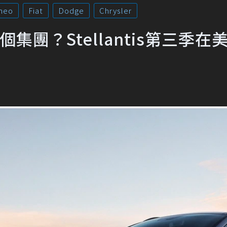
meo
Fiat
Dodge
Chrysler
集團？Stellantis第三季在