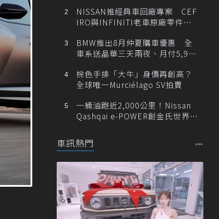
NISSAN推經典車回廠專案 CEF
IRO與INFINITI老車原廠零件最
低1折
BMW推出8月仲夏購車優惠 全
車系送晶華三天兩夜、月付5,900
元起
棕色手排「大牛」身價再創高？
全球唯一Murciélago SV拍賣
一桶油跑近2,000公里！Nissan
Qashqai e-POWER創金氏世界紀
錄
車訊熱門