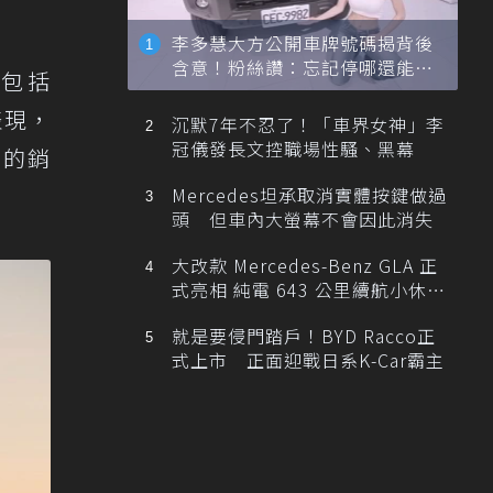
李多慧大方公開車牌號碼揭背後
含意！粉絲讚：忘記停哪還能幫
包括
忙找車
表現，
沉默7年不忍了！「車界女神」李
冠儀發長文控職場性騷、黑幕
車的銷
Mercedes坦承取消實體按鍵做過
頭 但車內大螢幕不會因此消失
大改款 Mercedes-Benz GLA 正
式亮相 純電 643 公里續航小休
旅！
就是要侵門踏戶！BYD Racco正
式上市 正面迎戰日系K-Car霸主