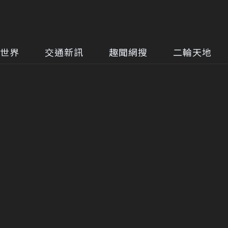
世界
交通新訊
趣聞網搜
二輪天地