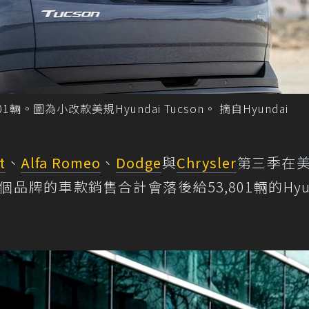
01輛。圖為小改款美規Hyundai Tucson。 摘自Hyundai
t
、
Alfa Romeo
、
Dodge
與
Chrysler
第三季在
個品牌的車款銷售合計會落後給53,801輛的Hyun