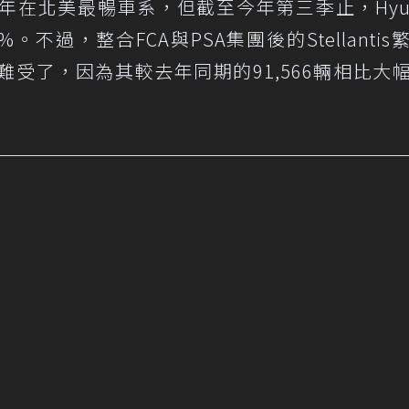
在北美最暢車系，但截至今年第三季止，Hyun
。不過，整合FCA與PSA集團後的Stellantis
受了，因為其較去年同期的91,566輛相比大