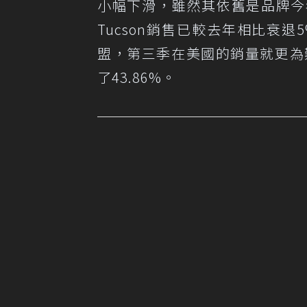
小幅下滑，雖然其依舊是品牌今年
Tucson銷售已較去年相比衰退5%
盟，第三季在美國的銷量就更為難
了43.86%。