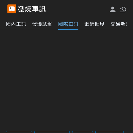
國內車訊
發燒試駕
國際車訊
電能世界
交通新訊