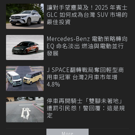
讓對手望塵莫及！2025 年賓士
GLC 如何成為台灣 SUV 市場的
最佳投資
Mercedes-Benz 電動策略轉向
EQ 命名淡出 燃油與電動並行
發展
J SPACE翻轉戰局奪回輕型商
用車冠軍 台灣2月車市年增
4.8%
停車再開騎士「雙腳未著地」
遭罰引民怨！警回覆：這是規
定
More