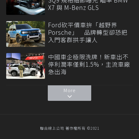
X7 與 M-Benz GLS
Ford砍平價車拚「越野界
Porsche」 品牌轉型卻恐把
入門客群拱手讓人
中國車企極限洗牌！新車出不
停利潤率僅剩1.5%，主流車廠
急出海
More
聯合線上公司 著作權所有 ©2021