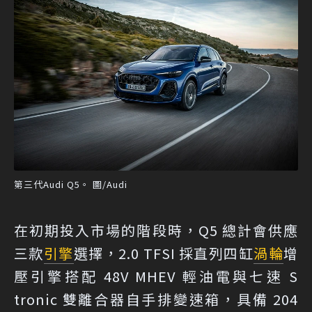
第三代Audi Q5。 圖/Audi
在初期投入市場的階段時，Q5 總計會供應
三款
引擎
選擇，2.0 TFSI 採直列四缸
渦輪
增
壓引擎搭配 48V MHEV 輕油電與七速 S
tronic 雙離合器自手排變速箱，具備 204