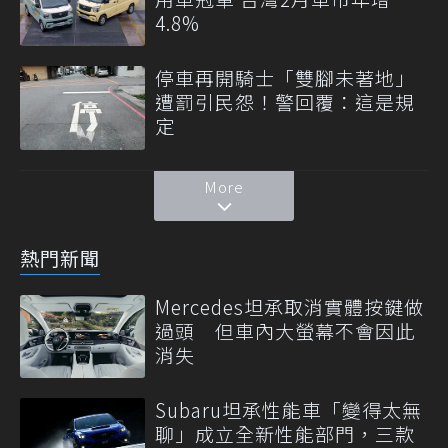
4.8%
停車再開騎士「雙腳未著地」
遭罰引民怨！警回覆：這是規
定
More
熱門新聞
Mercedes坦承取消實體按鍵做
過頭 但車內大螢幕不會因此
消失
Subaru坦承性能車「變得太無
聊」成立全新性能部門，三款