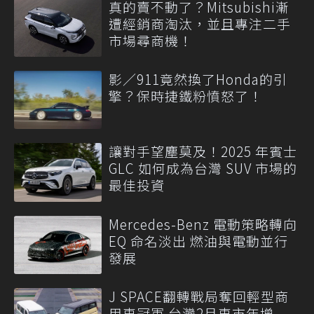
真的賣不動了？Mitsubishi漸
遭經銷商淘汰，並且專注二手
市場尋商機！
影／911竟然換了Honda的引
擎？保時捷鐵粉憤怒了！
讓對手望塵莫及！2025 年賓士
GLC 如何成為台灣 SUV 市場的
最佳投資
Mercedes-Benz 電動策略轉向
EQ 命名淡出 燃油與電動並行
發展
J SPACE翻轉戰局奪回輕型商
用車冠軍 台灣2月車市年增