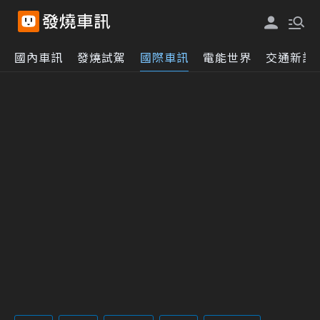
國內車訊
發燒試駕
國際車訊
電能世界
交通新訊