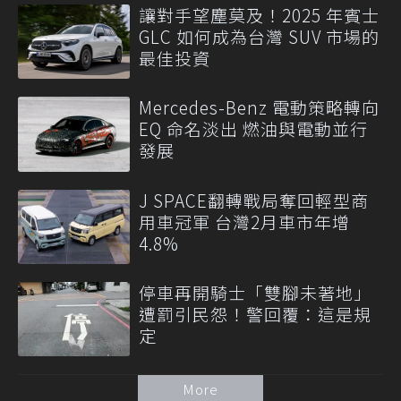
讓對手望塵莫及！2025 年賓士
GLC 如何成為台灣 SUV 市場的
最佳投資
Mercedes-Benz 電動策略轉向
EQ 命名淡出 燃油與電動並行
發展
J SPACE翻轉戰局奪回輕型商
用車冠軍 台灣2月車市年增
4.8%
停車再開騎士「雙腳未著地」
遭罰引民怨！警回覆：這是規
定
More