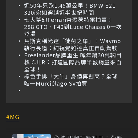
近50年只跑1.45萬公里！BMW E21
320i宛如穿越近半世紀時間
七大夢幻Ferrari齊聚蒙特雷拍賣！
288 GTO、F40到Luce Chassis 0一次
登場
馬斯克稱光達「徒勞之舉」！Waymo
執行長嗆：純視覺難達真正自動駕駛
Freelander品牌重生 喊年銷30萬輛目
標 CJLR：打造國際品牌半數銷量來自
全球！
棕色手排「大牛」身價再創高？全球
唯一Murciélago SV拍賣
MG
全能ZS翻玩新視界！全新