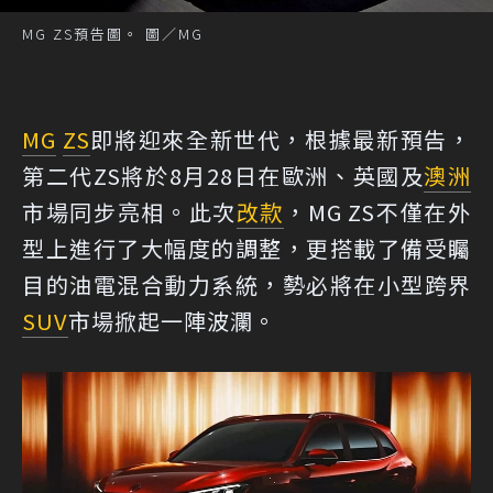
MG ZS預告圖。 圖／MG
MG
ZS
即將迎來全新世代，根據最新預告，
第二代ZS將於8月28日在歐洲、英國及
澳洲
市場同步亮相。此次
改款
，MG ZS不僅在外
型上進行了大幅度的調整，更搭載了備受矚
目的油電混合動力系統，勢必將在小型跨界
SUV
市場掀起一陣波瀾。