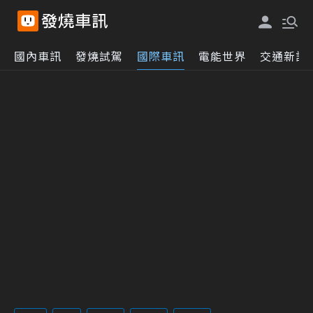
國內車訊
發燒試駕
國際車訊
電能世界
交通新訊