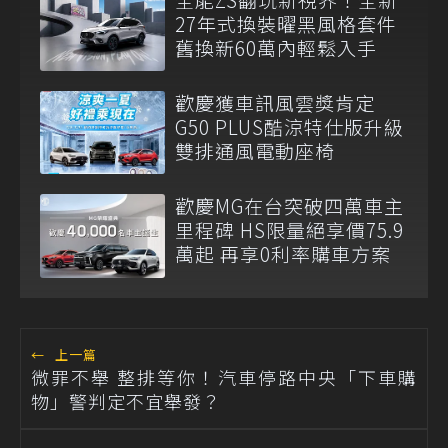
27年式換裝曜黑風格套件
舊換新60萬內輕鬆入手
歡慶獲車訊風雲獎肯定
G50 PLUS酷涼特仕版升級
雙排通風電動座椅
歡慶MG在台突破四萬車主
里程碑 HS限量絕享價75.9
萬起 再享0利率購車方案
←
上一篇
微罪不舉 整排等你！汽車停路中央「下車購
物」警判定不宜舉發？