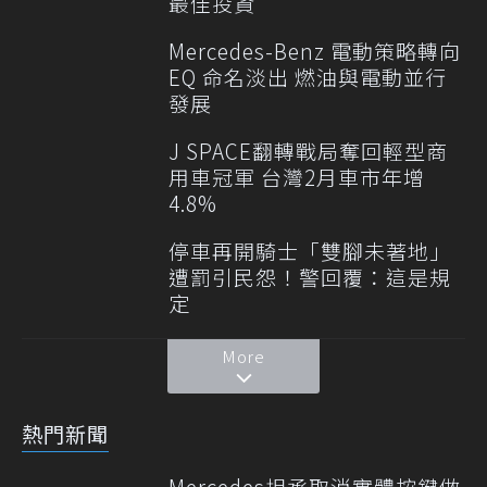
最佳投資
Mercedes-Benz 電動策略轉向
EQ 命名淡出 燃油與電動並行
發展
J SPACE翻轉戰局奪回輕型商
用車冠軍 台灣2月車市年增
4.8%
停車再開騎士「雙腳未著地」
遭罰引民怨！警回覆：這是規
定
More
熱門新聞
Mercedes坦承取消實體按鍵做