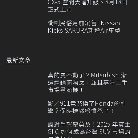
CX-5 空間大幅升級、8月18日
正式上市
衝刺民俗月前銷售! Nissan
Kicks SAKURA新增Air車型
最新文章
真的賣不動了？Mitsubishi漸
遭經銷商淘汰，並且專注二手
市場尋商機！
影／911竟然換了Honda的引
擎？保時捷鐵粉憤怒了！
讓對手望塵莫及！2025 年賓士
GLC 如何成為台灣 SUV 市場的