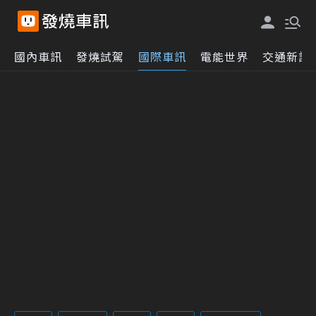
國內車訊
發燒試駕
國際車訊
電能世界
交通新訊