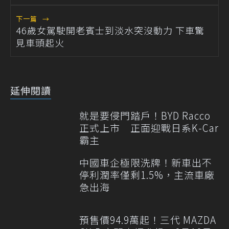
下一篇
→
46歲女駕駛開老賓士到淡水突沒動力 下車驚
見車頭起火
延伸閱讀
就是要侵門踏戶！BYD Racco
正式上市 正面迎戰日系K-Car
霸主
中國車企極限洗牌！新車出不
停利潤率僅剩1.5%，主流車廠
急出海
預售價94.9萬起！三代 MAZDA