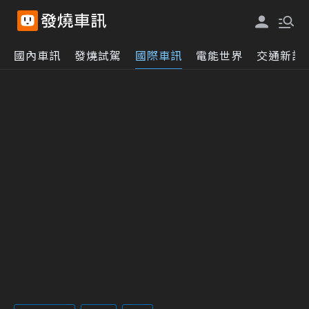
國內車訊
發燒試駕
國際車訊
電能世界
交通新訊