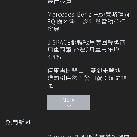
最佳投資
Mercedes-Benz 電動策略轉向
EQ 命名淡出 燃油與電動並行
發展
J SPACE翻轉戰局奪回輕型商
用車冠軍 台灣2月車市年增
4.8%
停車再開騎士「雙腳未著地」
遭罰引民怨！警回覆：這是規
定
More
熱門新聞
Mercedes坦承取消實體按鍵做