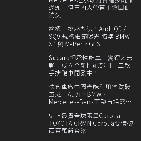
過頭 但車內大螢幕不會因此
消失
終極三排座對決！Audi Q9 /
SQ9 規格細節曝光 瞄準 BMW
X7 與 M-Benz GLS
Subaru坦承性能車「變得太無
聊」成立全新性能部門，三款
手排跑車開發中！
德系車廠中國產能利用率跌破
五成 Audi、BMW、
Mercedes-Benz面臨市場需求
轉變
史上最貴全球限量Corolla
TOYOTA GRMN Corolla要價破
兩百萬新台幣