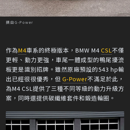
摘自G-Power
作為
M4
車系的終極版本，BMW M4
CSL
不僅
更輕、動力更強，車尾一體成型的鴨尾擾流
板更是識別招牌。雖然原廠預設的543 hp輸
出已經很很優秀，但
G-Power
不滿足於此，
為M4 CSL提供了三種不同等級的動力升級方
案，同時還提供碳纖維套件和鍛造輪圈。