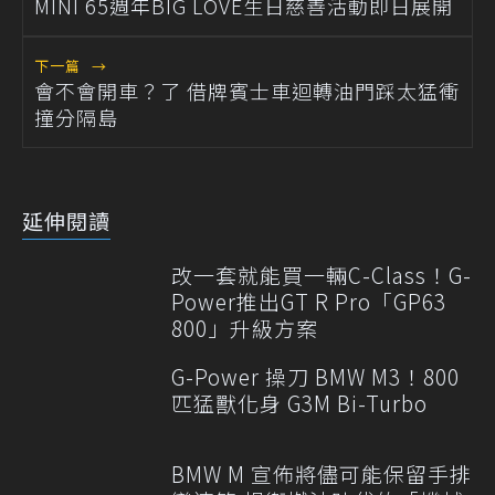
MINI 65週年BIG LOVE生日慈善活動即日展開
下一篇
→
會不會開車？了 借牌賓士車迴轉油門踩太猛衝
撞分隔島
延伸閱讀
改一套就能買一輛C-Class！G-
Power推出GT R Pro「GP63
800」升級方案
G-Power 操刀 BMW M3！800
匹猛獸化身 G3M Bi-Turbo
BMW M 宣佈將儘可能保留手排