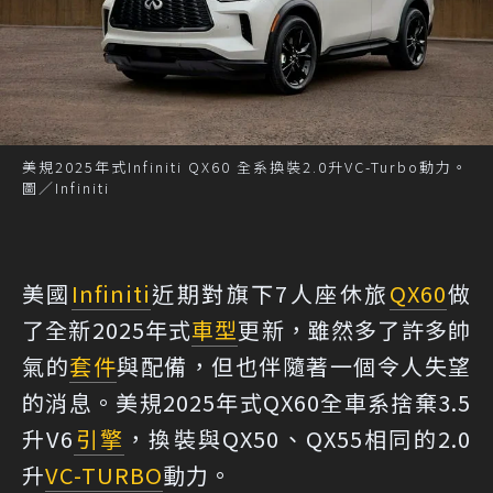
美規2025年式Infiniti QX60 全系換裝2.0升VC-Turbo動力。
圖／Infiniti
美國
Infiniti
近期對旗下7人座休旅
QX60
做
了全新2025年式
車型
更新，雖然多了許多帥
氣的
套件
與配備，但也伴隨著一個令人失望
的消息。美規2025年式QX60全車系捨棄3.5
升V6
引擎
，換裝與QX50、QX55相同的2.0
升
VC-TURBO
動力。