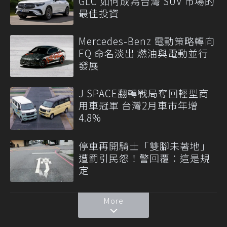
GLC 如何成為台灣 SUV 市場的
最佳投資
Mercedes-Benz 電動策略轉向
EQ 命名淡出 燃油與電動並行
發展
J SPACE翻轉戰局奪回輕型商
用車冠軍 台灣2月車市年增
4.8%
停車再開騎士「雙腳未著地」
遭罰引民怨！警回覆：這是規
定
More