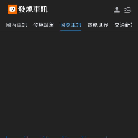
國內車訊
發燒試駕
國際車訊
電能世界
交通新訊